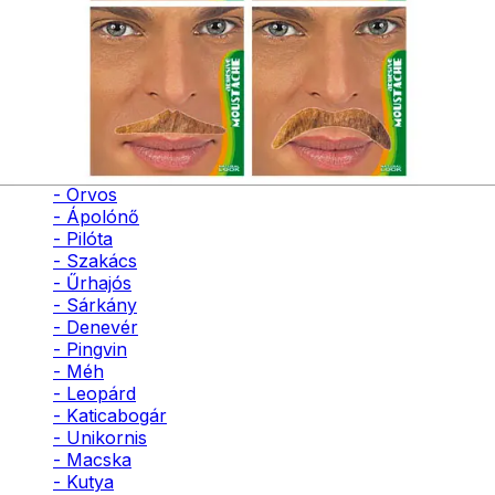
- Bohóc
- Vámpír
- Kaszás
- Szellem
- Cowboy
- Cowgirl
- Gésa
- Varázsló
- Orvos
- Ápolónő
- Pilóta
- Szakács
- Űrhajós
- Sárkány
- Denevér
- Pingvin
- Méh
- Leopárd
- Katicabogár
- Unikornis
- Macska
- Kutya