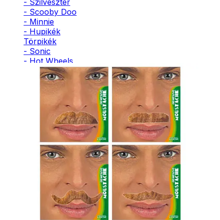
- Szilveszter
- Scooby Doo
- Minnie
- Hupikék
Törpikék
- Sonic
- Hot Wheels
- Sam, a
tűzoltó
- Stich
- Macskanő
- Harlequin
- Addams
Family
- Batman
- Robin Hood
- Pán Péter
- Super Mario
- Flash
- Hulk
- Angyal
- Csontváz
- Ördög