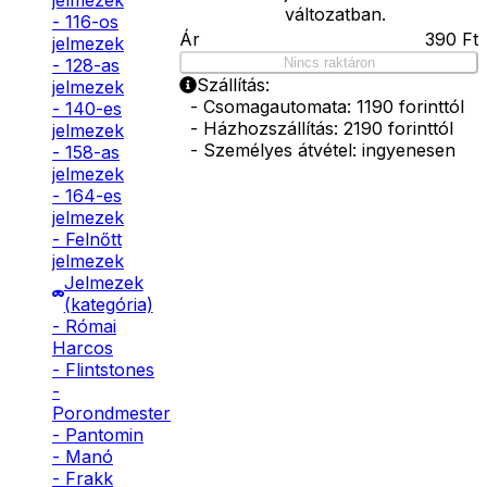
jelmezek
változatban.
- 116-os
Ár
390
Ft
jelmezek
Nincs raktáron
- 128-as
Szállítás:
jelmezek
- Csomagautomata: 1190 forinttól
- 140-es
- Házhozszállítás: 2190 forinttól
jelmezek
- Személyes átvétel: ingyenesen
- 158-as
jelmezek
- 164-es
jelmezek
- Felnőtt
jelmezek
Jelmezek
(kategória)
- Római
Harcos
- Flintstones
-
Porondmester
- Pantomin
- Manó
- Frakk