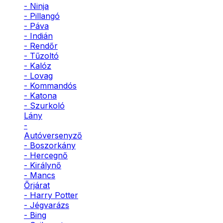
- Ninja
- Pillangó
- Páva
- Indián
- Rendőr
- Tűzoltó
- Kalóz
- Lovag
- Kommandós
- Katona
- Szurkoló
Lány
-
Autóversenyző
- Boszorkány
- Hercegnő
- Királynő
- Mancs
Őrjárat
- Harry Potter
- Jégvarázs
- Bing