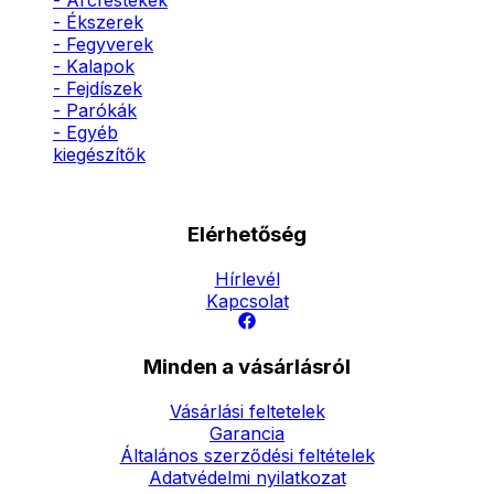
- Arcfestékek
- Ékszerek
- Fegyverek
- Kalapok
- Fejdíszek
- Parókák
- Egyéb
kiegészítők
Elérhetőség
Hírlevél
Kapcsolat
Minden a vásárlásról
Vásárlási feltetelek
Garancia
Általános szerződési feltételek
Adatvédelmi nyilatkozat