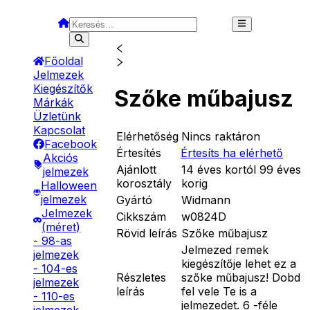
Főoldal
Jelmezek
Kiegészítők
Szőke műbajusz
Márkák
Üzletünk
Kapcsolat
Elérhetőség
Nincs raktáron
Facebook
Értesítés
Értesíts ha elérhető
Akciós
Ajánlott
14 éves kortól 99 éves
jelmezek
korosztály
korig
Halloween
jelmezek
Gyártó
Widmann
Jelmezek
Cikkszám
w0824D
(méret)
Rövid leírás
Szőke műbajusz
- 98-as
Jelmezed remek
jelmezek
kiegészítője lehet ez a
- 104-es
Részletes
szőke műbajusz! Dobd
jelmezek
leírás
fel vele Te is a
- 110-es
jelmezedet. 6 -féle