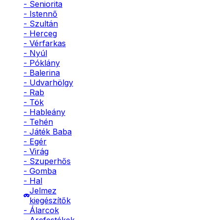
- Seniorita
- Istennő
- Szultán
- Herceg
- Vérfarkas
- Nyúl
- Póklány
- Balerina
- Udvarhölgy
- Rab
- Tök
- Hableány
- Tehén
- Játék Baba
- Egér
- Virág
- Szuperhős
- Gomba
- Hal
Jelmez
kiegészítők
- Álarcok