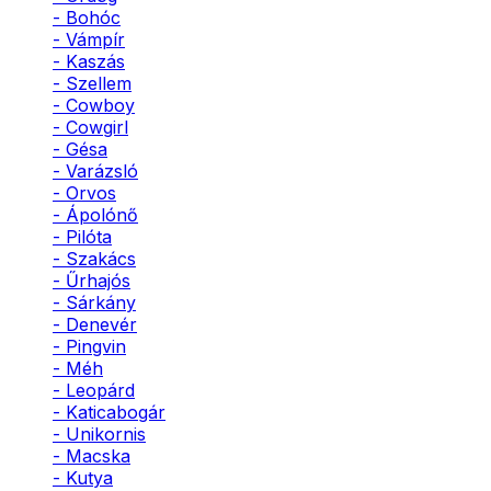
- Bohóc
- Vámpír
- Kaszás
- Szellem
- Cowboy
- Cowgirl
- Gésa
- Varázsló
- Orvos
- Ápolónő
- Pilóta
- Szakács
- Űrhajós
- Sárkány
- Denevér
- Pingvin
- Méh
- Leopárd
- Katicabogár
- Unikornis
- Macska
- Kutya