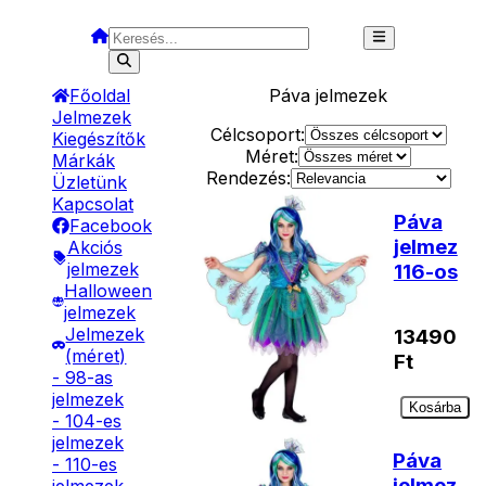
Főoldal
Páva
jelmezek
Jelmezek
Célcsoport:
Kiegészítők
Méret:
Márkák
Rendezés:
Üzletünk
Kapcsolat
Páva
Facebook
jelmez
Akciós
jelmezek
116-os
Halloween
jelmezek
Jelmezek
13490
(méret)
Ft
- 98-as
jelmezek
Kosárba
- 104-es
jelmezek
Páva
- 110-es
jelmez