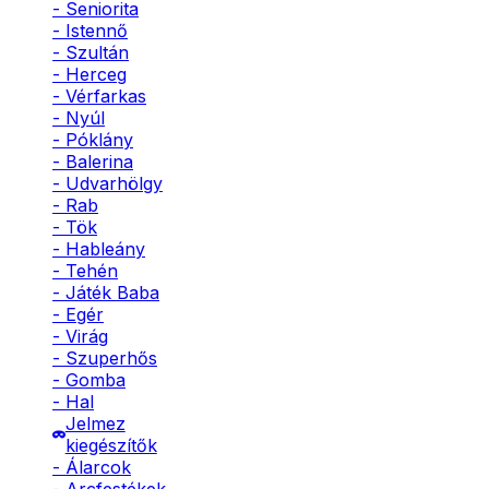
- Seniorita
- Istennő
- Szultán
- Herceg
- Vérfarkas
- Nyúl
- Póklány
- Balerina
- Udvarhölgy
- Rab
- Tök
- Hableány
- Tehén
- Játék Baba
- Egér
- Virág
- Szuperhős
- Gomba
- Hal
Jelmez
kiegészítők
- Álarcok