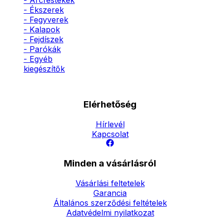
- Arcfestékek
- Ékszerek
- Fegyverek
- Kalapok
- Fejdíszek
- Parókák
- Egyéb
kiegészítők
Elérhetőség
Hírlevél
Kapcsolat
Minden a vásárlásról
Vásárlási feltetelek
Garancia
Általános szerződési feltételek
Adatvédelmi nyilatkozat