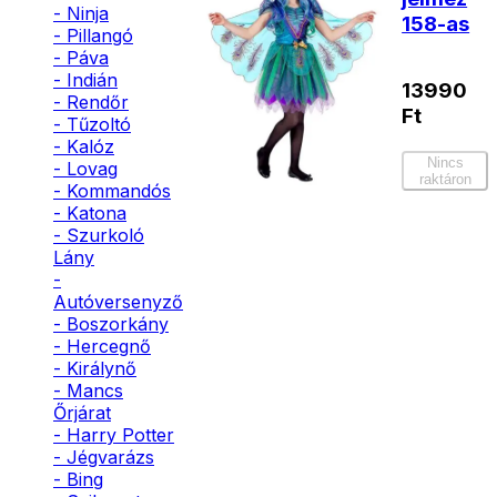
- Ninja
158-as
- Pillangó
- Páva
- Indián
13990
- Rendőr
Ft
- Tűzoltó
- Kalóz
Nincs
- Lovag
raktáron
- Kommandós
- Katona
- Szurkoló
Lány
-
Autóversenyző
- Boszorkány
- Hercegnő
- Királynő
- Mancs
Őrjárat
- Harry Potter
- Jégvarázs
- Bing