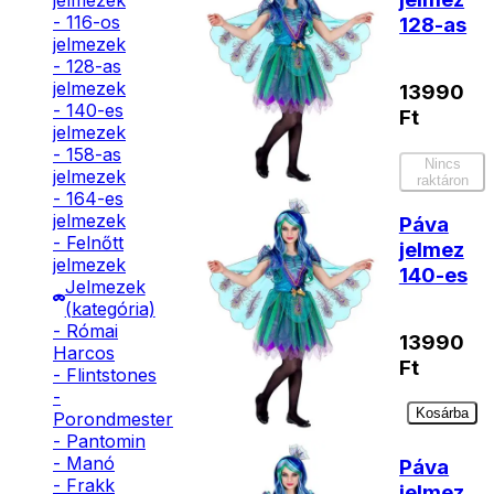
jelmezek
- 116-os
128-as
jelmezek
- 128-as
jelmezek
13990
- 140-es
Ft
jelmezek
- 158-as
Nincs
jelmezek
raktáron
- 164-es
jelmezek
Páva
- Felnőtt
jelmez
jelmezek
140-es
Jelmezek
(kategória)
- Római
13990
Harcos
Ft
- Flintstones
-
Kosárba
Porondmester
- Pantomin
- Manó
Páva
- Frakk
jelmez