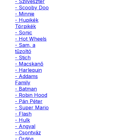
- Szilveszter
- Scooby Doo
- Minnie
- Hupikék
Törpikék
- Sonic
- Hot Wheels
- Sam, a
tűzoltó
- Stich
- Macskanő
- Harlequin
- Addams
Family
- Batman
- Robin Hood
- Pán Péter
- Super Mario
- Flash
- Hulk
- Angyal
- Csontváz
- Ördög