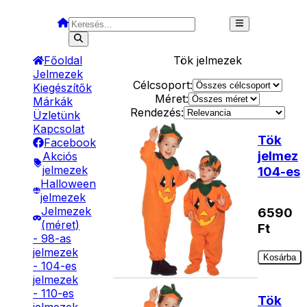
Főoldal
Tök
jelmezek
Jelmezek
Célcsoport:
Kiegészítők
Méret:
Márkák
Rendezés:
Üzletünk
Kapcsolat
Tök
Facebook
jelmez
Akciós
jelmezek
104-es
Halloween
jelmezek
Jelmezek
6590
(méret)
Ft
- 98-as
jelmezek
Kosárba
- 104-es
jelmezek
- 110-es
Tök