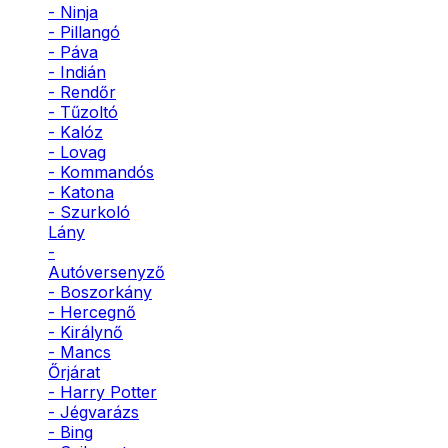
- Ninja
- Pillangó
- Páva
- Indián
- Rendőr
- Tűzoltó
- Kalóz
- Lovag
- Kommandós
- Katona
- Szurkoló
Lány
-
Autóversenyző
- Boszorkány
- Hercegnő
- Királynő
- Mancs
Őrjárat
- Harry Potter
- Jégvarázs
- Bing