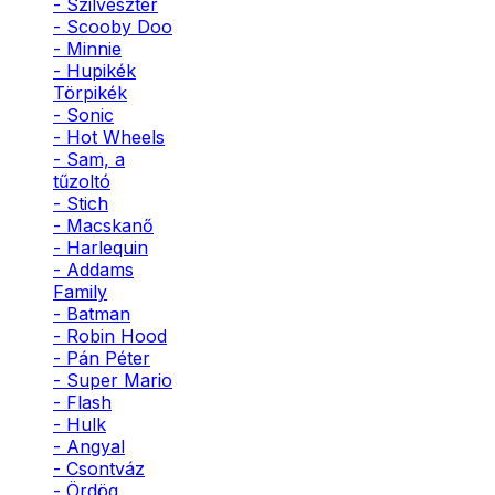
- Szilveszter
- Scooby Doo
- Minnie
- Hupikék
Törpikék
- Sonic
- Hot Wheels
- Sam, a
tűzoltó
- Stich
- Macskanő
- Harlequin
- Addams
Family
- Batman
- Robin Hood
- Pán Péter
- Super Mario
- Flash
- Hulk
- Angyal
- Csontváz
- Ördög