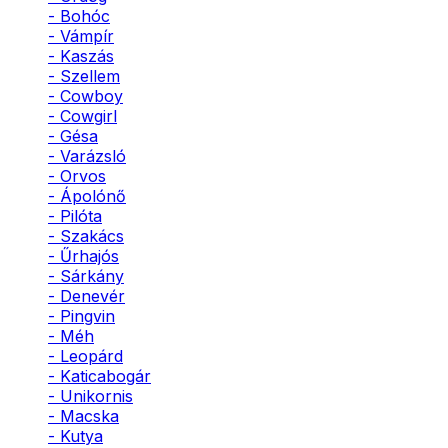
- Bohóc
- Vámpír
- Kaszás
- Szellem
- Cowboy
- Cowgirl
- Gésa
- Varázsló
- Orvos
- Ápolónő
- Pilóta
- Szakács
- Űrhajós
- Sárkány
- Denevér
- Pingvin
- Méh
- Leopárd
- Katicabogár
- Unikornis
- Macska
- Kutya