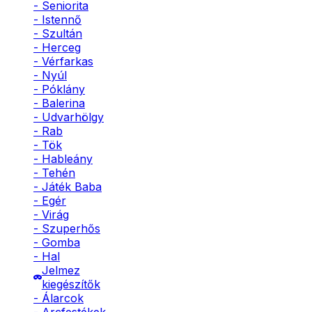
- Seniorita
- Istennő
- Szultán
- Herceg
- Vérfarkas
- Nyúl
- Póklány
- Balerina
- Udvarhölgy
- Rab
- Tök
- Hableány
- Tehén
- Játék Baba
- Egér
- Virág
- Szuperhős
- Gomba
- Hal
Jelmez
kiegészítők
- Álarcok