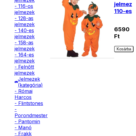
jelmezek
jelmez
- 116-os
110-es
jelmezek
- 128-as
jelmezek
6590
- 140-es
Ft
jelmezek
- 158-as
jelmezek
Kosárba
- 164-es
jelmezek
- Felnőtt
jelmezek
Jelmezek
(kategória)
- Római
Harcos
- Flintstones
-
Porondmester
- Pantomin
- Manó
- Frakk