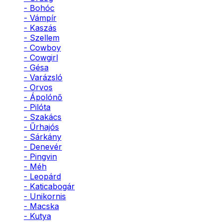
- Bohóc
- Vámpír
- Kaszás
- Szellem
- Cowboy
- Cowgirl
- Gésa
- Varázsló
- Orvos
- Ápolónő
- Pilóta
- Szakács
- Űrhajós
- Sárkány
- Denevér
- Pingvin
- Méh
- Leopárd
- Katicabogár
- Unikornis
- Macska
- Kutya