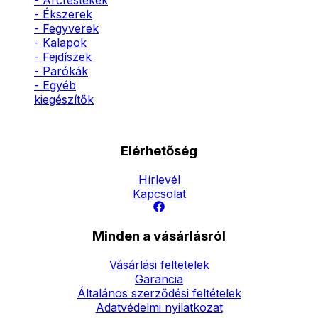
- Arcfestékek
- Ékszerek
- Fegyverek
- Kalapok
- Fejdíszek
- Parókák
- Egyéb
kiegészítők
Elérhetőség
Hírlevél
Kapcsolat
Minden a vásárlásról
Vásárlási feltetelek
Garancia
Általános szerződési feltételek
Adatvédelmi nyilatkozat