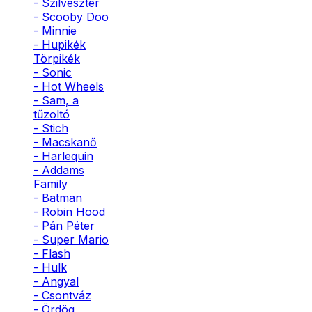
- Szilveszter
- Scooby Doo
- Minnie
- Hupikék
Törpikék
- Sonic
- Hot Wheels
- Sam, a
tűzoltó
- Stich
- Macskanő
- Harlequin
- Addams
Family
- Batman
- Robin Hood
- Pán Péter
- Super Mario
- Flash
- Hulk
- Angyal
- Csontváz
- Ördög