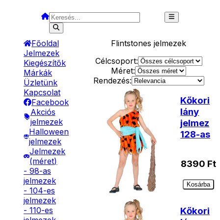
Főoldal
Flintstones
jelmezek
Jelmezek
Célcsoport:
Kiegészítők
Méret:
Márkák
Rendezés:
Üzletünk
Kapcsolat
Kőkori
Facebook
lány
Akciós
jelmezek
jelmez
Halloween
128-as
jelmezek
Jelmezek
(méret)
8390
Ft
- 98-as
jelmezek
Kosárba
- 104-es
jelmezek
Kőkori
- 110-es