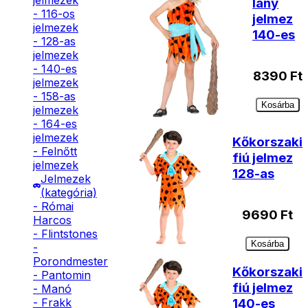
jelmezek
lány
- 116-os
jelmez
jelmezek
140-es
- 128-as
jelmezek
- 140-es
8390
Ft
jelmezek
- 158-as
Kosárba
jelmezek
- 164-es
jelmezek
Kőkorszaki
- Felnőtt
fiú jelmez
jelmezek
128-as
Jelmezek
(kategória)
- Római
9690
Ft
Harcos
- Flintstones
Kosárba
-
Porondmester
Kőkorszaki
- Pantomin
fiú jelmez
- Manó
140-es
- Frakk