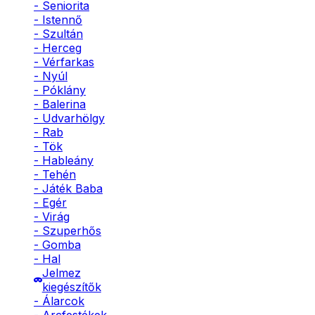
- Seniorita
- Istennő
- Szultán
- Herceg
- Vérfarkas
- Nyúl
- Póklány
- Balerina
- Udvarhölgy
- Rab
- Tök
- Hableány
- Tehén
- Játék Baba
- Egér
- Virág
- Szuperhős
- Gomba
- Hal
Jelmez
kiegészítők
- Álarcok