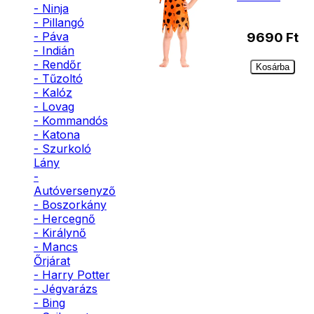
- Ninja
- Pillangó
- Páva
9690
Ft
- Indián
- Rendőr
Kosárba
- Tűzoltó
- Kalóz
- Lovag
- Kommandós
- Katona
- Szurkoló
Lány
-
Autóversenyző
- Boszorkány
- Hercegnő
- Királynő
- Mancs
Őrjárat
- Harry Potter
- Jégvarázs
- Bing