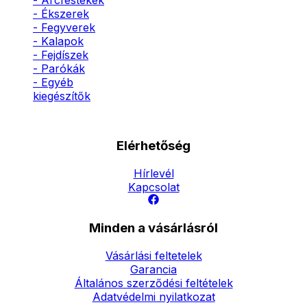
- Arcfestékek
- Ékszerek
- Fegyverek
- Kalapok
- Fejdíszek
- Parókák
- Egyéb
kiegészítők
Elérhetőség
Hírlevél
Kapcsolat
Minden a vásárlásról
Vásárlási feltetelek
Garancia
Általános szerződési feltételek
Adatvédelmi nyilatkozat