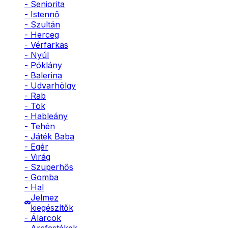
- Seniorita
- Istennő
- Szultán
- Herceg
- Vérfarkas
- Nyúl
- Póklány
- Balerina
- Udvarhölgy
- Rab
- Tök
- Hableány
- Tehén
- Játék Baba
- Egér
- Virág
- Szuperhős
- Gomba
- Hal
Jelmez
kiegészítők
- Álarcok