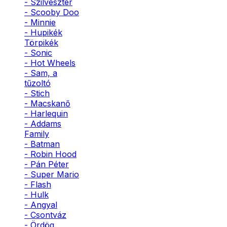
- Szilveszter
- Scooby Doo
- Minnie
- Hupikék
Törpikék
- Sonic
- Hot Wheels
- Sam, a
tűzoltó
- Stich
- Macskanő
- Harlequin
- Addams
Family
- Batman
- Robin Hood
- Pán Péter
- Super Mario
- Flash
- Hulk
- Angyal
- Csontváz
- Ördög