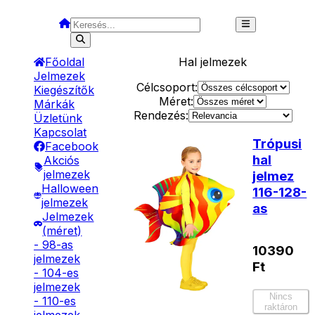
Főoldal
Hal
jelmezek
Jelmezek
Célcsoport:
Kiegészítők
Méret:
Márkák
Rendezés:
Üzletünk
Kapcsolat
Trópusi
Facebook
hal
Akciós
jelmezek
jelmez
Halloween
116-128-
jelmezek
as
Jelmezek
(méret)
- 98-as
10390
jelmezek
Ft
- 104-es
jelmezek
Nincs
- 110-es
raktáron