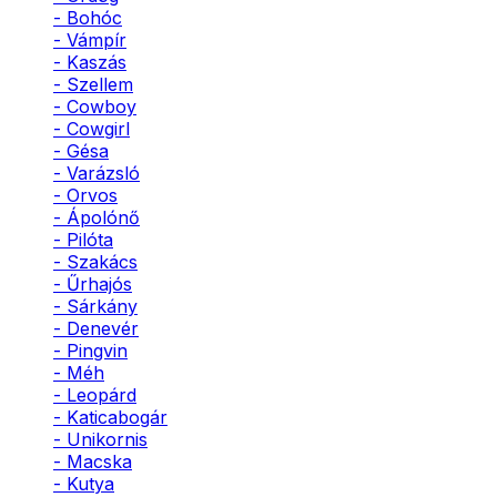
- Bohóc
- Vámpír
- Kaszás
- Szellem
- Cowboy
- Cowgirl
- Gésa
- Varázsló
- Orvos
- Ápolónő
- Pilóta
- Szakács
- Űrhajós
- Sárkány
- Denevér
- Pingvin
- Méh
- Leopárd
- Katicabogár
- Unikornis
- Macska
- Kutya