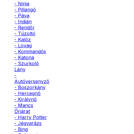
- Ninja
- Pillangó
- Páva
- Indián
- Rendőr
- Tűzoltó
- Kalóz
- Lovag
- Kommandós
- Katona
- Szurkoló
Lány
-
Autóversenyző
- Boszorkány
- Hercegnő
- Királynő
- Mancs
Őrjárat
- Harry Potter
- Jégvarázs
- Bing