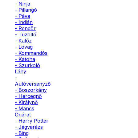
- Ninja
- Pillangó
- Páva
- Indián
- Rendőr
- Tűzoltó
- Kalóz
- Lovag
- Kommandós
- Katona
- Szurkoló
Lány
-
Autóversenyző
- Boszorkány
- Hercegnő
- Királynő
- Mancs
Őrjárat
- Harry Potter
- Jégvarázs
- Bing