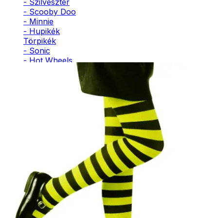
- Szilveszter
- Scooby Doo
- Minnie
- Hupikék
Törpikék
- Sonic
- Hot Wheels
- Sam, a
tűzoltó
- Stich
- Macskanő
- Harlequin
- Addams
Family
- Batman
- Robin Hood
- Pán Péter
- Super Mario
- Flash
- Hulk
- Angyal
- Csontváz
- Ördög