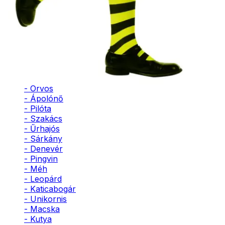
- Bohóc
- Vámpír
- Kaszás
- Szellem
- Cowboy
- Cowgirl
- Gésa
- Varázsló
- Orvos
- Ápolónő
- Pilóta
- Szakács
- Űrhajós
- Sárkány
- Denevér
- Pingvin
- Méh
- Leopárd
- Katicabogár
- Unikornis
- Macska
- Kutya