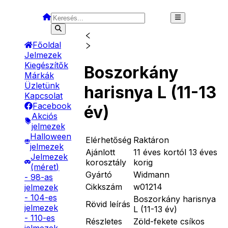
Főoldal
Jelmezek
Kiegészítők
Boszorkány
Márkák
Üzletünk
harisnya L (11-13
Kapcsolat
Facebook
év)
Akciós
jelmezek
Halloween
Elérhetőség
Raktáron
jelmezek
Ajánlott
11 éves kortól 13 éves
Jelmezek
korosztály
korig
(méret)
Gyártó
Widmann
- 98-as
Cikkszám
w01214
jelmezek
- 104-es
Boszorkány harisnya
Rövid leírás
jelmezek
L (11-13 év)
- 110-es
Részletes
Zöld-fekete csíkos