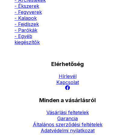
- Arcfestékek
- Ékszerek
- Fegyverek
- Kalapok
- Fejdíszek
- Parókák
- Egyéb
kiegészítők
Elérhetőség
Hírlevél
Kapcsolat
Minden a vásárlásról
Vásárlási feltetelek
Garancia
Általános szerződési feltételek
Adatvédelmi nyilatkozat