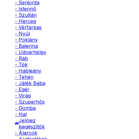
- Seniorita
- Istennő
- Szultán
- Herceg
- Vérfarkas
- Nyúl
- Póklány
- Balerina
- Udvarhölgy
- Rab
- Tök
- Hableány
- Tehén
- Játék Baba
- Egér
- Virág
- Szuperhős
- Gomba
- Hal
Jelmez
kiegészítők
- Álarcok