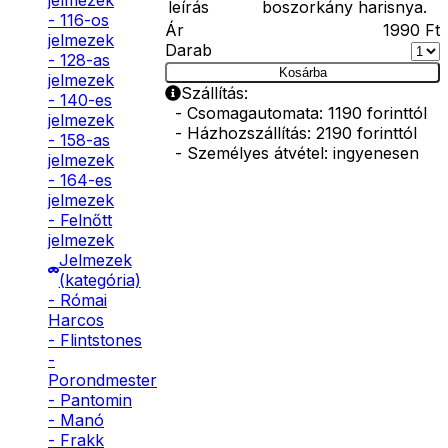
jelmezek
leírás
boszorkány harisnya.
- 116-os
Ár
1990
Ft
jelmezek
Darab
- 128-as
Kosárba
jelmezek
Szállítás:
- 140-es
- Csomagautomata: 1190 forinttól
jelmezek
- Házhozszállítás: 2190 forinttól
- 158-as
- Személyes átvétel: ingyenesen
jelmezek
- 164-es
jelmezek
- Felnőtt
jelmezek
Jelmezek
(kategória)
- Római
Harcos
- Flintstones
-
Porondmester
- Pantomin
- Manó
- Frakk