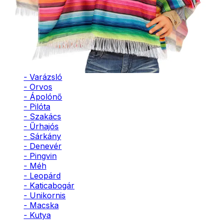
- Bohóc
- Vámpír
- Kaszás
- Szellem
- Cowboy
- Cowgirl
- Gésa
- Varázsló
- Orvos
- Ápolónő
- Pilóta
- Szakács
- Űrhajós
- Sárkány
- Denevér
- Pingvin
- Méh
- Leopárd
- Katicabogár
- Unikornis
- Macska
- Kutya