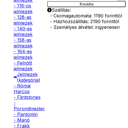
jelmezek
Kosárba
- 116-os
Szállítás:
jelmezek
- Csomagautomata: 1190 forinttól
- 128-as
- Házhozszállítás: 2190 forinttól
jelmezek
- Személyes átvétel: ingyenesen
- 140-es
jelmezek
- 158-as
jelmezek
- 164-es
jelmezek
- Felnőtt
jelmezek
Jelmezek
(kategória)
- Római
Harcos
- Flintstones
-
Porondmester
- Pantomin
- Manó
- Frakk