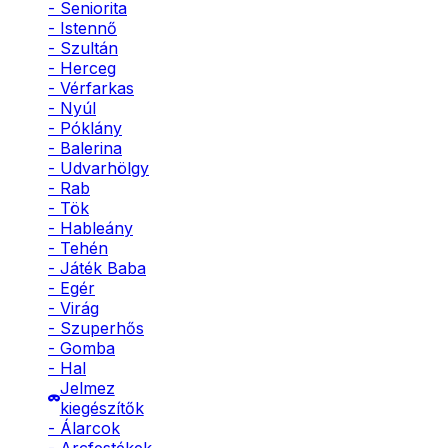
- Seniorita
- Istennő
- Szultán
- Herceg
- Vérfarkas
- Nyúl
- Póklány
- Balerina
- Udvarhölgy
- Rab
- Tök
- Hableány
- Tehén
- Játék Baba
- Egér
- Virág
- Szuperhős
- Gomba
- Hal
Jelmez
kiegészítők
- Álarcok