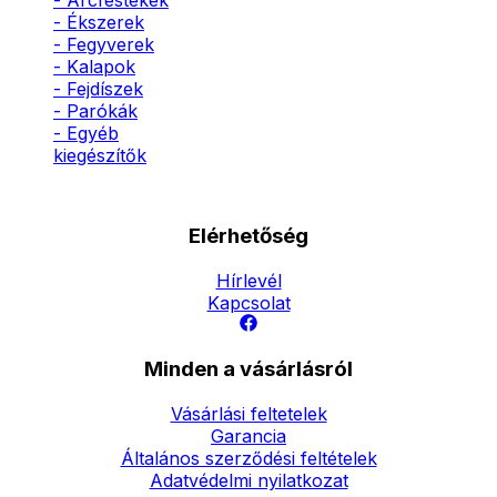
- Arcfestékek
- Ékszerek
- Fegyverek
- Kalapok
- Fejdíszek
- Parókák
- Egyéb
kiegészítők
Elérhetőség
Hírlevél
Kapcsolat
Minden a vásárlásról
Vásárlási feltetelek
Garancia
Általános szerződési feltételek
Adatvédelmi nyilatkozat