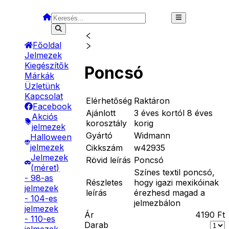
Főoldal
Jelmezek
Kiegészítők
Poncsó
Márkák
Üzletünk
Kapcsolat
Elérhetőség
Raktáron
Facebook
Ajánlott
3 éves kortól 8 éves
Akciós
korosztály
korig
jelmezek
Gyártó
Widmann
Halloween
jelmezek
Cikkszám
w42935
Jelmezek
Rövid leírás
Poncsó
(méret)
Színes textil poncsó,
- 98-as
Részletes
hogy igazi mexikóinak
jelmezek
leírás
érezhesd magad a
- 104-es
jelmezbálon
jelmezek
Ár
4190
Ft
- 110-es
Darab