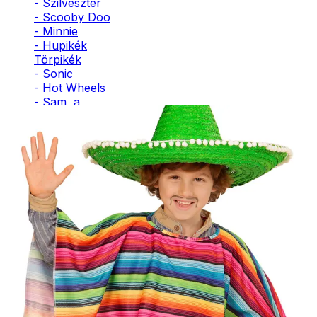
- Szilveszter
- Scooby Doo
- Minnie
- Hupikék
Törpikék
- Sonic
- Hot Wheels
- Sam, a
tűzoltó
- Stich
- Macskanő
- Harlequin
- Addams
Family
- Batman
- Robin Hood
- Pán Péter
- Super Mario
- Flash
- Hulk
- Angyal
- Csontváz
- Ördög