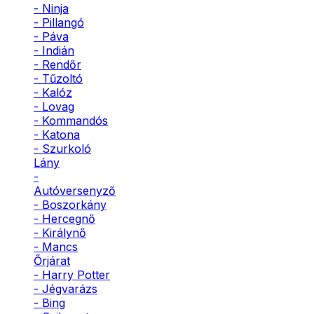
- Ninja
- Pillangó
- Páva
- Indián
- Rendőr
- Tűzoltó
- Kalóz
- Lovag
- Kommandós
- Katona
- Szurkoló
Lány
-
Autóversenyző
- Boszorkány
- Hercegnő
- Királynő
- Mancs
Őrjárat
- Harry Potter
- Jégvarázs
- Bing