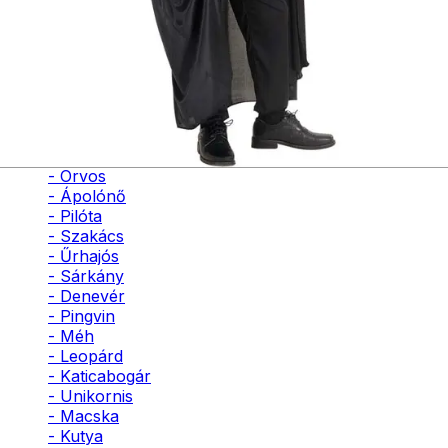
- Bohóc
- Vámpír
- Kaszás
- Szellem
- Cowboy
- Cowgirl
- Gésa
- Varázsló
- Orvos
- Ápolónő
- Pilóta
- Szakács
- Űrhajós
- Sárkány
- Denevér
- Pingvin
- Méh
- Leopárd
- Katicabogár
- Unikornis
- Macska
- Kutya