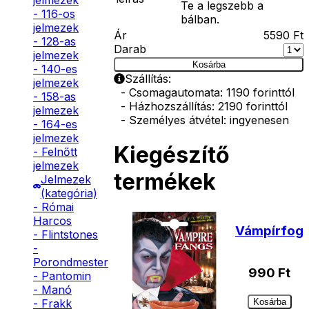
jelmezek
Te a legszebb a
- 116-os
bálban.
jelmezek
Ár
5590
Ft
- 128-as
Darab
jelmezek
Kosárba
- 140-es
Szállítás:
jelmezek
- Csomagautomata: 1190 forinttól
- 158-as
- Házhozszállítás: 2190 forinttól
jelmezek
- Személyes átvétel: ingyenesen
- 164-es
jelmezek
Kiegészítő
- Felnőtt
jelmezek
termékek
Jelmezek
(kategória)
- Római
Harcos
Vámpírfog
- Flintstones
-
Porondmester
990
Ft
- Pantomin
- Manó
Kosárba
- Frakk