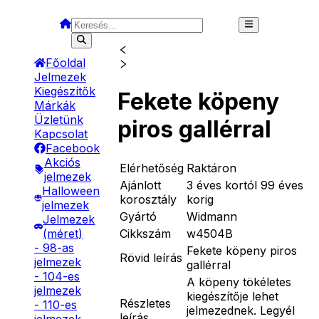
Főoldal
Jelmezek
Kiegészítők
Fekete köpeny
Márkák
Üzletünk
piros gallérral
Kapcsolat
Facebook
Akciós
Elérhetőség
Raktáron
jelmezek
Ajánlott
3 éves kortól 99 éves
Halloween
korosztály
korig
jelmezek
Gyártó
Widmann
Jelmezek
Cikkszám
w4504B
(méret)
- 98-as
Fekete köpeny piros
Rövid leírás
jelmezek
gallérral
- 104-es
A köpeny tökéletes
jelmezek
kiegészítője lehet
Részletes
- 110-es
jelmezednek. Legyél
leírás