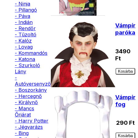
- Ninja
- Pillangó
- Páva
- Indián
Vámpír
- Rendőr
paróka
- Tűzoltó
- Kalóz
- Lovag
3490
- Kommandós
Ft
- Katona
- Szurkoló
Lány
Kosárba
-
Autóversenyző
- Boszorkány
- Hercegnő
Vámpír
- Királynő
fog
- Mancs
Őrjárat
- Harry Potter
290
Ft
- Jégvarázs
- Bing
Kosárba