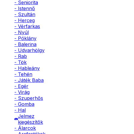
- Seniorita
- Istennő
- Szultán
- Herceg
- Vérfarkas
- Nyúl
- Póklány
- Balerina
- Udvarhölgy
- Rab
- Tök
- Hableány
- Tehén
- Játék Baba
- Egér
- Virág
- Szuperhős
- Gomba
- Hal
Jelmez
kiegészítők
- Álarcok