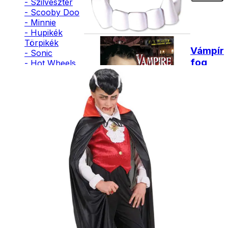
- Szilveszter
- Scooby Doo
- Minnie
- Hupikék
Törpikék
Vámpír
- Sonic
fog
- Hot Wheels
- Sam, a
tűzoltó
1390
- Stich
- Macskanő
Ft
- Harlequin
- Addams
Kosárba
Family
- Batman
- Robin Hood
- Pán Péter
- Super Mario
- Flash
- Hulk
- Angyal
- Csontváz
- Ördög