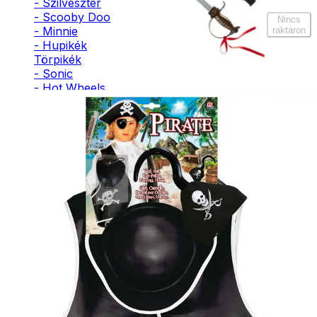
- Szilveszter
- Scooby Doo
Nincs
- Minnie
raktáron
- Hupikék
Törpikék
- Sonic
- Hot Wheels
- Sam, a
tűzoltó
- Stich
- Macskanő
- Harlequin
- Addams
Family
- Batman
- Robin Hood
- Pán Péter
- Super Mario
- Flash
- Hulk
- Angyal
- Csontváz
- Ördög