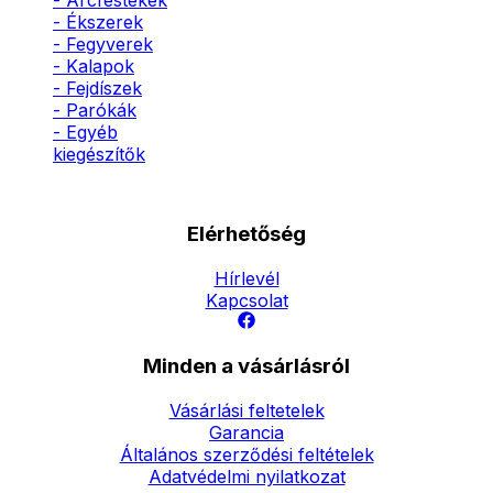
- Arcfestékek
- Ékszerek
- Fegyverek
- Kalapok
- Fejdíszek
- Parókák
- Egyéb
kiegészítők
Elérhetőség
Hírlevél
Kapcsolat
Minden a vásárlásról
Vásárlási feltetelek
Garancia
Általános szerződési feltételek
Adatvédelmi nyilatkozat