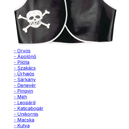
- Bohóc
- Vámpír
- Kaszás
- Szellem
- Cowboy
- Cowgirl
- Gésa
- Varázsló
- Orvos
- Ápolónő
- Pilóta
- Szakács
- Űrhajós
- Sárkány
- Denevér
- Pingvin
- Méh
- Leopárd
- Katicabogár
- Unikornis
- Macska
- Kutya