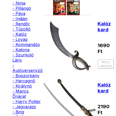
- Ninja
- Pillangó
- Páva
- Indián
Kalóz
- Rendőr
- Tűzoltó
kard
- Kalóz
- Lovag
- Kommandós
1690
- Katona
Ft
- Szurkoló
Lány
Nincs
-
raktáron
Autóversenyző
- Boszorkány
- Hercegnő
Kalóz
- Királynő
kard
- Mancs
Őrjárat
- Harry Potter
2190
- Jégvarázs
- Bing
Ft