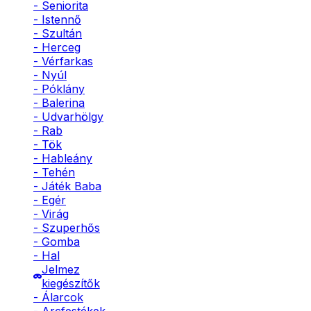
- Seniorita
- Istennő
- Szultán
- Herceg
- Vérfarkas
- Nyúl
- Póklány
- Balerina
- Udvarhölgy
- Rab
- Tök
- Hableány
- Tehén
- Játék Baba
- Egér
- Virág
- Szuperhős
- Gomba
- Hal
Jelmez
kiegészítők
- Álarcok