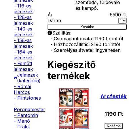
jelmezek
szemfedő, fülbevaló
- 116-os
és kampó.
jelmezek
Ár
5590
Ft
- 128-as
Darab
jelmezek
Kosárba
- 140-es
Szállítás:
jelmezek
- Csomagautomata: 1190 forinttól
- 158-as
- Házhozszállítás: 2190 forinttól
jelmezek
- Személyes átvétel: ingyenesen
- 164-es
jelmezek
Kiegészítő
- Felnőtt
jelmezek
termékek
Jelmezek
(kategória)
- Római
Harcos
Arcfesték
- Flintstones
-
Porondmester
1190
Ft
- Pantomin
- Manó
Kosárba
- Frakk