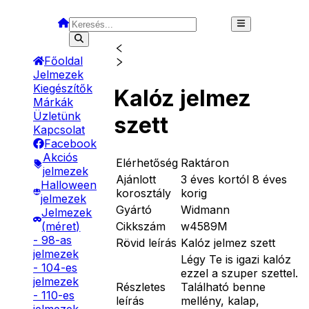
Főoldal
Jelmezek
Kiegészítők
Kalóz jelmez
Márkák
Üzletünk
szett
Kapcsolat
Facebook
Akciós
Elérhetőség
Raktáron
jelmezek
Ajánlott
3 éves kortól 8 éves
Halloween
korosztály
korig
jelmezek
Gyártó
Widmann
Jelmezek
Cikkszám
w4589M
(méret)
- 98-as
Rövid leírás
Kalóz jelmez szett
jelmezek
Légy Te is igazi kalóz
- 104-es
ezzel a szuper szettel.
jelmezek
Részletes
Található benne
- 110-es
leírás
mellény, kalap,