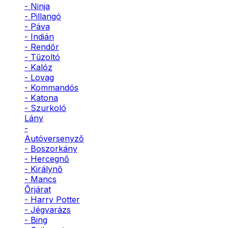
- Ninja
- Pillangó
- Páva
- Indián
- Rendőr
- Tűzoltó
- Kalóz
- Lovag
- Kommandós
- Katona
- Szurkoló
Lány
-
Autóversenyző
- Boszorkány
- Hercegnő
- Királynő
- Mancs
Őrjárat
- Harry Potter
- Jégvarázs
- Bing