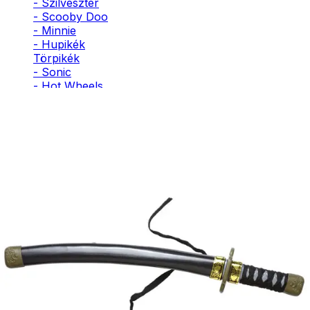
- Szilveszter
- Scooby Doo
- Minnie
- Hupikék
Törpikék
- Sonic
- Hot Wheels
- Sam, a
tűzoltó
- Stich
- Macskanő
- Harlequin
- Addams
Family
- Batman
- Robin Hood
- Pán Péter
- Super Mario
- Flash
- Hulk
- Angyal
- Csontváz
- Ördög