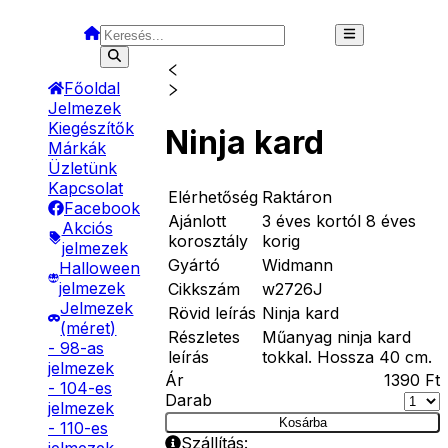
Főoldal
Jelmezek
Kiegészítők
Ninja kard
Márkák
Üzletünk
Kapcsolat
Elérhetőség
Raktáron
Facebook
Ajánlott
3 éves kortól 8 éves
Akciós
korosztály
korig
jelmezek
Gyártó
Widmann
Halloween
jelmezek
Cikkszám
w2726J
Jelmezek
Rövid leírás
Ninja kard
(méret)
Részletes
Műanyag ninja kard
- 98-as
leírás
tokkal. Hossza 40 cm.
jelmezek
Ár
1390
Ft
- 104-es
Darab
jelmezek
Kosárba
- 110-es
Szállítás: