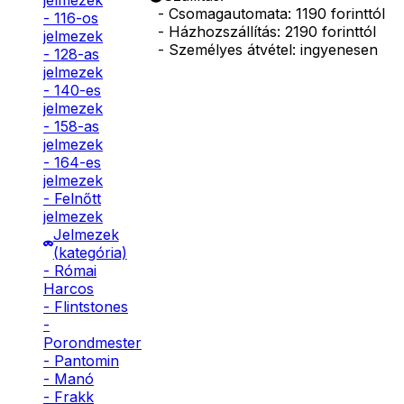
jelmezek
- Csomagautomata: 1190 forinttól
- 116-os
- Házhozszállítás: 2190 forinttól
jelmezek
- Személyes átvétel: ingyenesen
- 128-as
jelmezek
- 140-es
jelmezek
- 158-as
jelmezek
- 164-es
jelmezek
- Felnőtt
jelmezek
Jelmezek
(kategória)
- Római
Harcos
- Flintstones
-
Porondmester
- Pantomin
- Manó
- Frakk