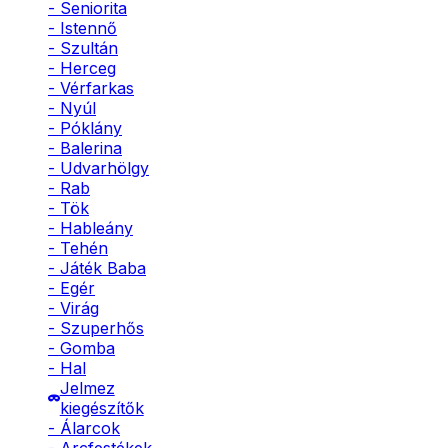
- Seniorita
- Istennő
- Szultán
- Herceg
- Vérfarkas
- Nyúl
- Póklány
- Balerina
- Udvarhölgy
- Rab
- Tök
- Hableány
- Tehén
- Játék Baba
- Egér
- Virág
- Szuperhős
- Gomba
- Hal
Jelmez
kiegészítők
- Álarcok