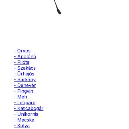
- Bohóc
- Vámpír
- Kaszás
- Szellem
- Cowboy
- Cowgirl
- Gésa
- Varázsló
- Orvos
- Ápolónő
- Pilóta
- Szakács
- Űrhajós
- Sárkány
- Denevér
- Pingvin
- Méh
- Leopárd
- Katicabogár
- Unikornis
- Macska
- Kutya