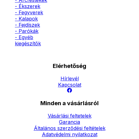
- Arcfestékek
- Ékszerek
- Fegyverek
- Kalapok
- Fejdíszek
- Parókák
- Egyéb
kiegészítők
Elérhetőség
Hírlevél
Kapcsolat
Minden a vásárlásról
Vásárlási feltetelek
Garancia
Általános szerződési feltételek
Adatvédelmi nyilatkozat