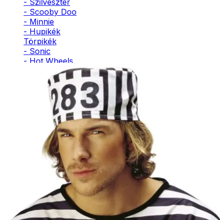
- Szilveszter
- Scooby Doo
- Minnie
- Hupikék
Törpikék
- Sonic
- Hot Wheels
- Sam, a
tűzoltó
- Stich
- Macskanő
- Harlequin
- Addams
Family
- Batman
- Robin Hood
- Pán Péter
- Super Mario
- Flash
- Hulk
- Angyal
- Csontváz
- Ördög