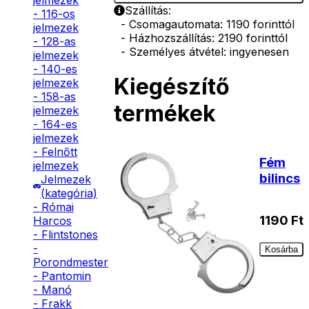
jelmezek
Szállítás:
- 116-os
- Csomagautomata: 1190 forinttól
jelmezek
- Házhozszállítás: 2190 forinttól
- 128-as
- Személyes átvétel: ingyenesen
jelmezek
- 140-es
Kiegészítő
jelmezek
- 158-as
termékek
jelmezek
- 164-es
jelmezek
- Felnőtt
Fém
jelmezek
bilincs
Jelmezek
(kategória)
- Római
1190
Ft
Harcos
- Flintstones
-
Kosárba
Porondmester
- Pantomin
- Manó
- Frakk