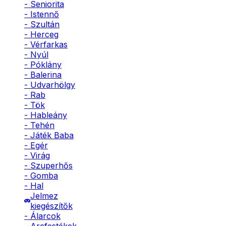
- Seniorita
- Istennő
- Szultán
- Herceg
- Vérfarkas
- Nyúl
- Póklány
- Balerina
- Udvarhölgy
- Rab
- Tök
- Hableány
- Tehén
- Játék Baba
- Egér
- Virág
- Szuperhős
- Gomba
- Hal
Jelmez
kiegészítők
- Álarcok