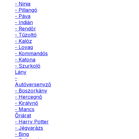
- Ninja
- Pillangó
- Páva
- Indián
- Rendőr
- Tűzoltó
- Kalóz
- Lovag
- Kommandós
- Katona
- Szurkoló
Lány
-
Autóversenyző
- Boszorkány
- Hercegnő
- Királynő
- Mancs
Őrjárat
- Harry Potter
- Jégvarázs
- Bing