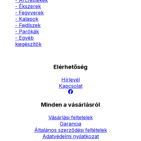
- Arcfestékek
- Ékszerek
- Fegyverek
- Kalapok
- Fejdíszek
- Parókák
- Egyéb
kiegészítők
Elérhetőség
Hírlevél
Kapcsolat
Minden a vásárlásról
Vásárlási feltetelek
Garancia
Általános szerződési feltételek
Adatvédelmi nyilatkozat