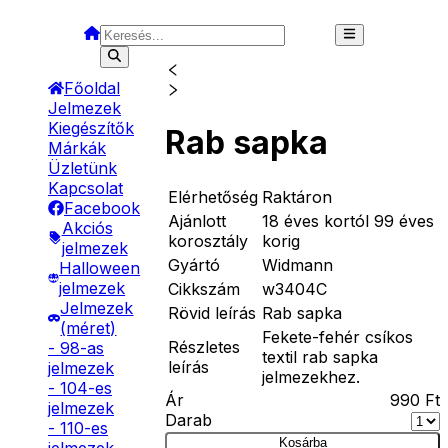
Főoldal
Jelmezek
Kiegészítők
Rab sapka
Márkák
Üzletünk
Kapcsolat
Elérhetőség
Raktáron
Facebook
Ajánlott
18 éves kortól 99 éves
Akciós
korosztály
korig
jelmezek
Gyártó
Widmann
Halloween
jelmezek
Cikkszám
w3404C
Jelmezek
Rövid leírás
Rab sapka
(méret)
Fekete-fehér csíkos
Részletes
- 98-as
textil rab sapka
leírás
jelmezek
jelmezekhez.
- 104-es
Ár
990
Ft
jelmezek
Darab
- 110-es
Kosárba