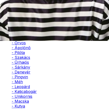
- Bohóc
- Vámpír
- Kaszás
- Szellem
- Cowboy
- Cowgirl
- Gésa
- Varázsló
- Orvos
- Ápolónő
- Pilóta
- Szakács
- Űrhajós
- Sárkány
- Denevér
- Pingvin
- Méh
- Leopárd
- Katicabogár
- Unikornis
- Macska
- Kutya