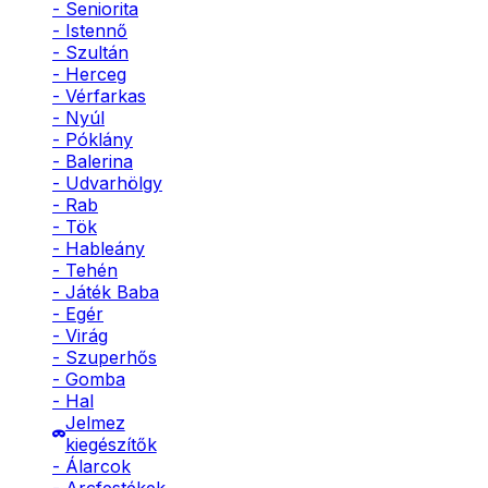
- Seniorita
- Istennő
- Szultán
- Herceg
- Vérfarkas
- Nyúl
- Póklány
- Balerina
- Udvarhölgy
- Rab
- Tök
- Hableány
- Tehén
- Játék Baba
- Egér
- Virág
- Szuperhős
- Gomba
- Hal
Jelmez
kiegészítők
- Álarcok