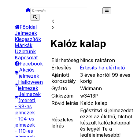
Főoldal
Jelmezek
Kiegészítők
Kalóz kalap
Márkák
Üzletünk
Kapcsolat
Elérhetőség
Nincs raktáron
Facebook
Értesítés
Értesíts ha elérhető
Akciós
Ajánlott
3 éves kortól 99 éves
jelmezek
korosztály
korig
Halloween
jelmezek
Gyártó
Widmann
Jelmezek
Cikkszám
w3413P
(méret)
Rövid leírás
Kalóz kalap
- 98-as
Egészítsd ki jelmezedet
jelmezek
ezzel az élethű, filcből
- 104-es
Részletes
készült kalózkalappal
jelmezek
leírás
és legyél Te a
- 110-es
legfélelmetesebb!