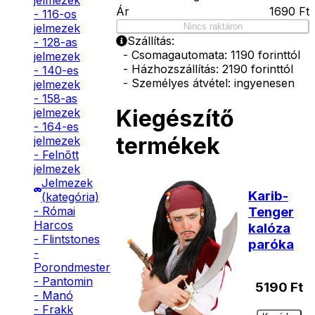
jelmezek
Ár
1690
Ft
- 116-os
Nincs raktáron
jelmezek
Szállítás:
- 128-as
- Csomagautomata: 1190 forinttól
jelmezek
- Házhozszállítás: 2190 forinttól
- 140-es
- Személyes átvétel: ingyenesen
jelmezek
- 158-as
Kiegészítő
jelmezek
- 164-es
termékek
jelmezek
- Felnőtt
jelmezek
Jelmezek
Karib-
(kategória)
- Római
Tenger
Harcos
kalóza
- Flintstones
paróka
-
Porondmester
- Pantomin
5190
Ft
- Manó
- Frakk