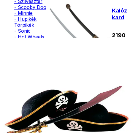
- Szilveszter
- Scooby Doo
Kalóz
- Minnie
kard
- Hupikék
Törpikék
- Sonic
2190
- Hot Wheels
Ft
- Sam, a
tűzoltó
- Stich
Nincs
raktáron
- Macskanő
- Harlequin
- Addams
Family
- Batman
- Robin Hood
- Pán Péter
- Super Mario
- Flash
- Hulk
- Angyal
- Csontváz
- Ördög