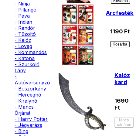
Kosárba
- Ninja
- Pillangó
Arcfesték
- Páva
- Indián
- Rendőr
1190
Ft
- Tűzoltó
- Kalóz
Kosárba
- Lovag
- Kommandós
- Katona
- Szurkoló
Lány
Kalóz
-
kard
Autóversenyző
- Boszorkány
- Hercegnő
1690
- Királynő
- Mancs
Ft
Őrjárat
- Harry Potter
Nincs
- Jégvarázs
raktáron
- Bing