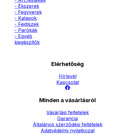
- Arcfestékek
- Ékszerek
- Fegyverek
- Kalapok
- Fejdíszek
- Parókák
- Egyéb
kiegészítők
Elérhetőség
Hírlevél
Kapcsolat
Minden a vásárlásról
Vásárlási feltetelek
Garancia
Általános szerződési feltételek
Adatvédelmi nyilatkozat