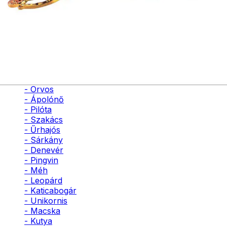
- Bohóc
- Vámpír
- Kaszás
- Szellem
- Cowboy
- Cowgirl
- Gésa
- Varázsló
- Orvos
- Ápolónő
- Pilóta
- Szakács
- Űrhajós
- Sárkány
- Denevér
- Pingvin
- Méh
- Leopárd
- Katicabogár
- Unikornis
- Macska
- Kutya