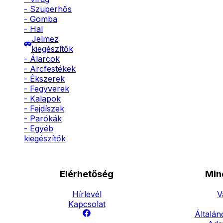
- Szuperhős
- Gomba
- Hal
Jelmez
kiegészítők
- Álarcok
- Arcfestékek
- Ékszerek
- Fegyverek
- Kalapok
- Fejdíszek
- Parókák
- Egyéb
kiegészítők
Elérhetőség
Min
Hírlevél
V
Kapcsolat
Általán