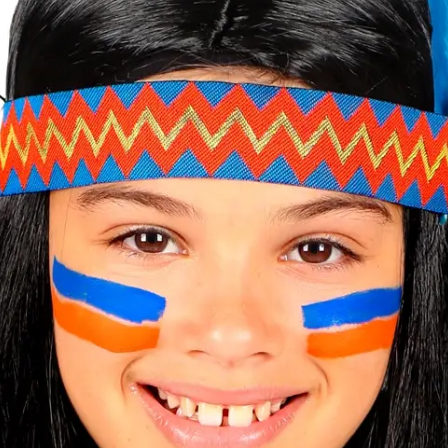
Arcfesték
ián karkötő
1190
Ft
1190
Ft
Kosárba
Kosárba