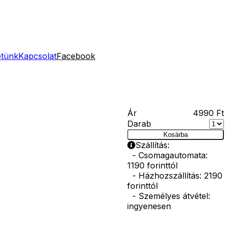
etünk
Kapcsolat
Facebook
Ár
4990
Ft
Darab
Kosárba
Szállítás:
- Csomagautomata:
1190 forinttól
- Házhozszállítás: 2190
forinttól
- Személyes átvétel:
ingyenesen