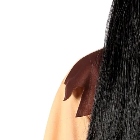
- Pán Péter
- Super Mario
- Flash
- Hulk
- Angyal
- Csontváz
- Ördög
- Bohóc
- Vámpír
- Kaszás
- Szellem
- Cowboy
- Cowgirl
- Gésa
- Varázsló
- Orvos
- Ápolónő
- Pilóta
- Szakács
- Űrhajós
- Sárkány
- Denevér