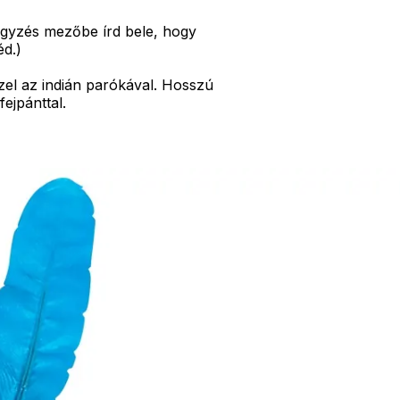
egyzés mezőbe írd bele, hogy
éd.
)
zel az indián parókával. Hosszú
fejpánttal.