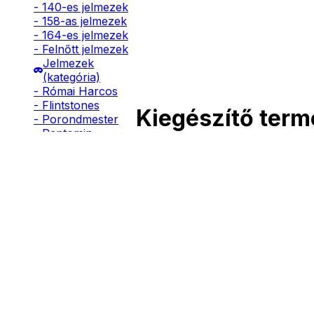
- 140-es jelmezek
- 158-as jelmezek
- 164-es jelmezek
- Felnőtt jelmezek
Jelmezek
(kategória)
- Római Harcos
- Flintstones
Kiegészítő ter
- Porondmester
- Pantomin
- Manó
- Frakk
- Ninja
- Pillangó
- Páva
- Indián
- Rendőr
- Tűzoltó
- Kalóz
- Lovag
- Kommandós
- Katona