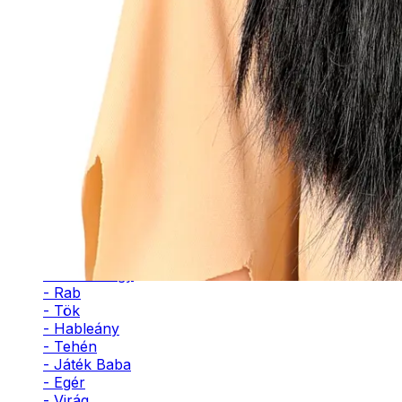
- Pingvin
- Méh
- Leopárd
- Katicabogár
- Unikornis
- Macska
- Kutya
- Seniorita
- Istennő
- Szultán
- Herceg
- Vérfarkas
- Nyúl
- Póklány
- Balerina
- Udvarhölgy
- Rab
- Tök
- Hableány
- Tehén
- Játék Baba
- Egér
- Virág