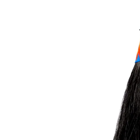
- Szurkoló Lány
Indián nyaklánc
Ind
- Autóversenyző
- Boszorkány
- Hercegnő
1590
Ft
- Királynő
- Mancs Őrjárat
Nincs raktáron
- Harry Potter
- Jégvarázs
- Bing
- Szilveszter
- Scooby Doo
- Minnie
- Hupikék
Törpikék
- Sonic
- Hot Wheels
- Sam, a tűzoltó
- Stich
- Macskanő
- Harlequin
- Addams Family
- Batman
- Robin Hood