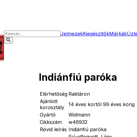
Jelmezek
Kiegészítők
Márkák
Üzl
Indiánfiú paróka
Elérhetőség
Raktáron
Ajánlott
14 éves kortól 99 éves korig
korosztály
Gyártó
Widmann
Cikkszám
w46932
Rövid leírás
Indiánfiú paróka
Fiú-elfogyott, Lány