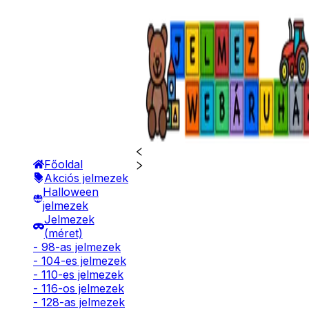
Főoldal
Akciós jelmezek
Halloween
jelmezek
Jelmezek
(méret)
- 98-as jelmezek
- 104-es jelmezek
- 110-es jelmezek
- 116-os jelmezek
- 128-as jelmezek