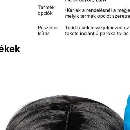
Termék
(
Kérlek a rendelésnél a megj
opciók
melyik termék opciót szeretn
Részletes
Tedd tökéletessé jelmezed ez
leírás
fekete indiánfiú paróka tollas 
mékek