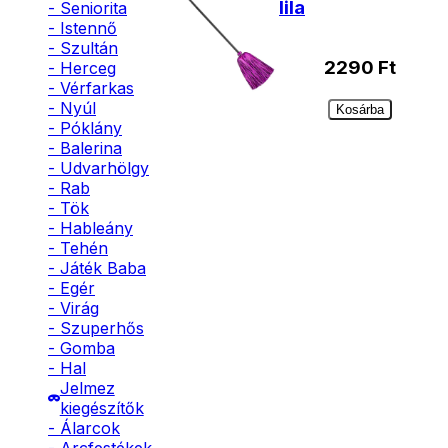
lila
- Seniorita
- Istennő
- Szultán
2290
Ft
- Herceg
- Vérfarkas
- Nyúl
Kosárba
- Póklány
- Balerina
- Udvarhölgy
- Rab
- Tök
- Hableány
- Tehén
- Játék Baba
- Egér
- Virág
- Szuperhős
- Gomba
- Hal
Jelmez
kiegészítők
- Álarcok