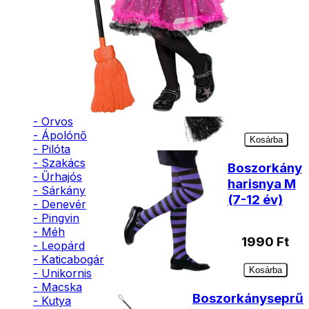
- Bohóc
- Vámpír
Boszorkány
- Kaszás
- Szellem
seprű
- Cowboy
fekete
- Cowgirl
- Gésa
- Varázsló
2290
Ft
- Orvos
- Ápolónő
Kosárba
- Pilóta
- Szakács
Boszorkány
- Űrhajós
harisnya M
- Sárkány
(7-12 év)
- Denevér
- Pingvin
- Méh
1990
Ft
- Leopárd
- Katicabogár
Kosárba
- Unikornis
- Macska
Boszorkányseprű
- Kutya