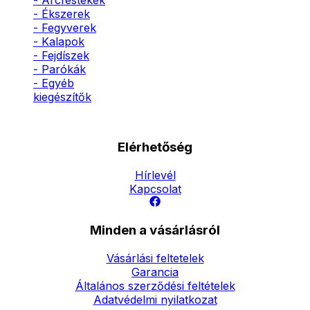
- Arcfestékek
- Ékszerek
- Fegyverek
- Kalapok
- Fejdíszek
- Parókák
- Egyéb
kiegészítők
Elérhetőség
Hírlevél
Kapcsolat
Minden a vásárlásról
Vásárlási feltetelek
Garancia
Általános szerződési feltételek
Adatvédelmi nyilatkozat