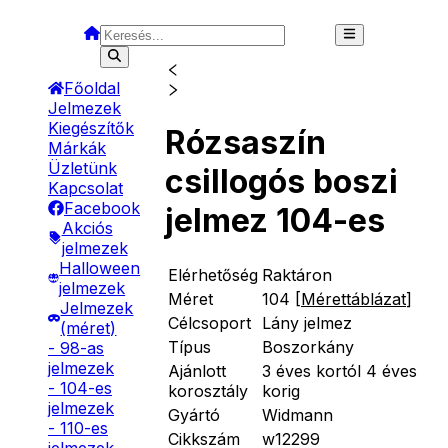
Főoldal
Jelmezek
Kiegészítők
Rózsaszín
Márkák
Üzletünk
csillogós boszi
Kapcsolat
Facebook
jelmez 104-es
Akciós
jelmezek
Halloween
Elérhetőség
Raktáron
jelmezek
Méret
104
[
Mérettáblázat
]
Jelmezek
Célcsoport
Lány jelmez
(méret)
Típus
Boszorkány
- 98-as
jelmezek
Ajánlott
3 éves kortól 4 éves
- 104-es
korosztály
korig
jelmezek
Gyártó
Widmann
- 110-es
Cikkszám
w12299