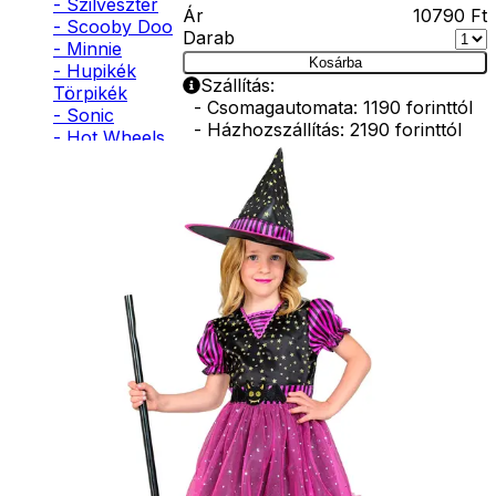
- Szilveszter
Ár
10790
Ft
- Scooby Doo
Darab
- Minnie
Kosárba
- Hupikék
Szállítás:
Törpikék
- Csomagautomata: 1190 forinttól
- Sonic
- Házhozszállítás: 2190 forinttól
- Hot Wheels
- Személyes átvétel: ingyenesen
- Sam, a
tűzoltó
Kiegészítő
- Stich
- Macskanő
termékek
- Harlequin
- Addams
Family
- Batman
Arcfesték
- Robin Hood
- Pán Péter
- Super Mario
1190
Ft
- Flash
- Hulk
Kosárba
- Angyal
- Csontváz
- Ördög