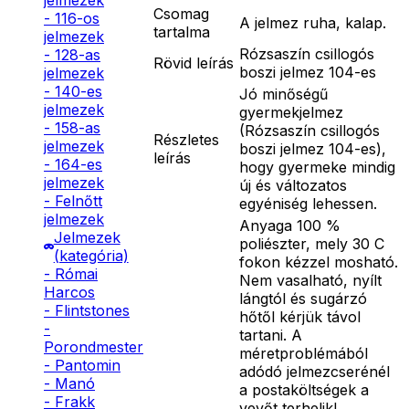
jelmezek
Csomag
- 116-os
A jelmez ruha, kalap.
tartalma
jelmezek
Rózsaszín csillogós
- 128-as
Rövid leírás
boszi jelmez 104-es
jelmezek
- 140-es
Jó minőségű
jelmezek
gyermekjelmez
- 158-as
(Rózsaszín csillogós
Részletes
jelmezek
boszi jelmez 104-es),
leírás
- 164-es
hogy gyermeke mindig
jelmezek
új és változatos
- Felnőtt
egyéniség lehessen.
jelmezek
Anyaga 100 %
Jelmezek
poliészter, mely 30 C
(kategória)
fokon kézzel mosható.
- Római
Nem vasalható, nyílt
Harcos
lángtól és sugárzó
- Flintstones
hőtől kérjük távol
-
tartani. A
Porondmester
méretproblémából
- Pantomin
adódó jelmezcserénél
- Manó
a postaköltségek a
- Frakk
vevőt terhelik!