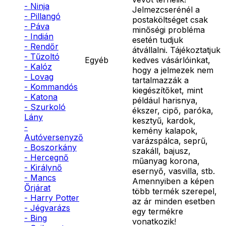
- Ninja
Jelmezcserénél a
- Pillangó
postaköltséget csak
- Páva
minőségi probléma
- Indián
esetén tudjuk
- Rendőr
átvállalni. Tájékoztatjuk
- Tűzoltó
Egyéb
kedves vásárlóinkat,
- Kalóz
hogy a jelmezek nem
- Lovag
tartalmazzák a
- Kommandós
kiegészítőket, mint
- Katona
például harisnya,
- Szurkoló
ékszer, cipő, paróka,
Lány
kesztyű, kardok,
-
kemény kalapok,
Autóversenyző
varázspálca, seprű,
- Boszorkány
szakáll, bajusz,
- Hercegnő
műanyag korona,
- Királynő
esernyő, vasvilla, stb.
- Mancs
Amennyiben a képen
Őrjárat
több termék szerepel,
- Harry Potter
az ár minden esetben
- Jégvarázs
egy termékre
- Bing
vonatkozik!