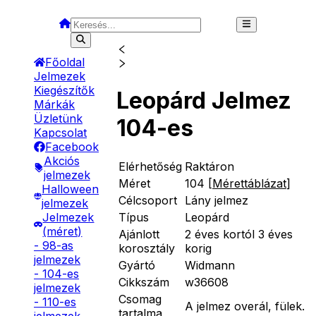
Főoldal
Jelmezek
Kiegészítők
Leopárd Jelmez
Márkák
Üzletünk
104-es
Kapcsolat
Facebook
Akciós
Elérhetőség
Raktáron
jelmezek
Méret
104
[
Mérettáblázat
]
Halloween
Célcsoport
Lány jelmez
jelmezek
Típus
Leopárd
Jelmezek
(méret)
Ajánlott
2 éves kortól 3 éves
- 98-as
korosztály
korig
jelmezek
Gyártó
Widmann
- 104-es
Cikkszám
w36608
jelmezek
Csomag
- 110-es
A jelmez overál, fülek.
tartalma