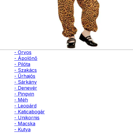
- Bohóc
- Vámpír
- Kaszás
- Szellem
- Cowboy
- Cowgirl
- Gésa
- Varázsló
- Orvos
- Ápolónő
- Pilóta
- Szakács
- Űrhajós
- Sárkány
- Denevér
- Pingvin
- Méh
- Leopárd
- Katicabogár
- Unikornis
- Macska
- Kutya