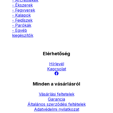
- Arcfestékek
- Ékszerek
- Fegyverek
- Kalapok
- Fejdíszek
- Parókák
- Egyéb
kiegészítők
Elérhetőség
Hírlevél
Kapcsolat
Minden a vásárlásról
Vásárlási feltetelek
Garancia
Általános szerződési feltételek
Adatvédelmi nyilatkozat