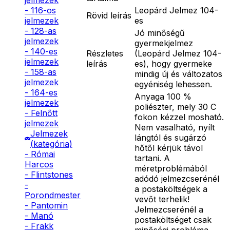
jelmezek
Leopárd Jelmez 104-
- 116-os
Rövid leírás
es
jelmezek
- 128-as
Jó minőségű
jelmezek
gyermekjelmez
- 140-es
Részletes
(Leopárd Jelmez 104-
jelmezek
leírás
es), hogy gyermeke
- 158-as
mindig új és változatos
jelmezek
egyéniség lehessen.
- 164-es
Anyaga 100 %
jelmezek
poliészter, mely 30 C
- Felnőtt
fokon kézzel mosható.
jelmezek
Nem vasalható, nyílt
Jelmezek
lángtól és sugárzó
(kategória)
hőtől kérjük távol
- Római
tartani. A
Harcos
méretproblémából
- Flintstones
adódó jelmezcserénél
-
a postaköltségek a
Porondmester
vevőt terhelik!
- Pantomin
Jelmezcserénél a
- Manó
postaköltséget csak
- Frakk
minőségi probléma