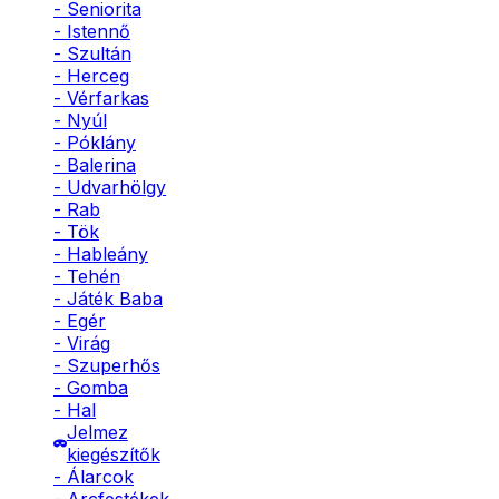
- Seniorita
- Istennő
- Szultán
- Herceg
- Vérfarkas
- Nyúl
- Póklány
- Balerina
- Udvarhölgy
- Rab
- Tök
- Hableány
- Tehén
- Játék Baba
- Egér
- Virág
- Szuperhős
- Gomba
- Hal
Jelmez
kiegészítők
- Álarcok