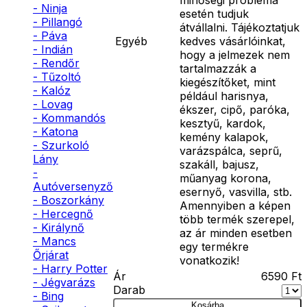
- Ninja
esetén tudjuk
- Pillangó
átvállalni. Tájékoztatjuk
- Páva
Egyéb
kedves vásárlóinkat,
- Indián
hogy a jelmezek nem
- Rendőr
tartalmazzák a
- Tűzoltó
kiegészítőket, mint
- Kalóz
például harisnya,
- Lovag
ékszer, cipő, paróka,
- Kommandós
kesztyű, kardok,
- Katona
kemény kalapok,
- Szurkoló
varázspálca, seprű,
Lány
szakáll, bajusz,
-
műanyag korona,
Autóversenyző
esernyő, vasvilla, stb.
- Boszorkány
Amennyiben a képen
- Hercegnő
több termék szerepel,
- Királynő
az ár minden esetben
- Mancs
egy termékre
Őrjárat
vonatkozik!
- Harry Potter
Ár
6590
Ft
- Jégvarázs
Darab
- Bing
Kosárba