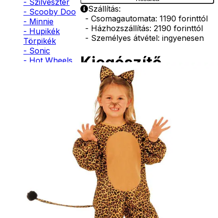
- Szilveszter
Szállítás:
- Scooby Doo
- Csomagautomata: 1190 forinttól
- Minnie
- Házhozszállítás: 2190 forinttól
- Hupikék
- Személyes átvétel: ingyenesen
Törpikék
- Sonic
Kiegészítő
- Hot Wheels
- Sam, a
termékek
tűzoltó
- Stich
- Macskanő
- Harlequin
Arcfesték
- Addams
karakterek
Family
- Batman
- Robin Hood
1190
Ft
- Pán Péter
- Super Mario
- Flash
Kosárba
- Hulk
- Angyal
- Csontváz
- Ördög