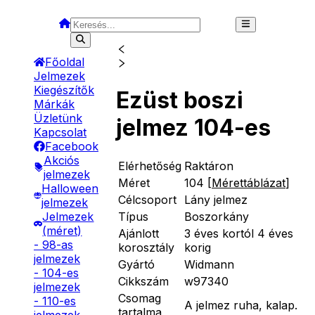
Főoldal
Jelmezek
Kiegészítők
Ezüst boszi
Márkák
Üzletünk
jelmez 104-es
Kapcsolat
Facebook
Akciós
Elérhetőség
Raktáron
jelmezek
Méret
104
[
Mérettáblázat
]
Halloween
Célcsoport
Lány jelmez
jelmezek
Típus
Boszorkány
Jelmezek
(méret)
Ajánlott
3 éves kortól 4 éves
- 98-as
korosztály
korig
jelmezek
Gyártó
Widmann
- 104-es
Cikkszám
w97340
jelmezek
Csomag
- 110-es
A jelmez ruha, kalap.
tartalma