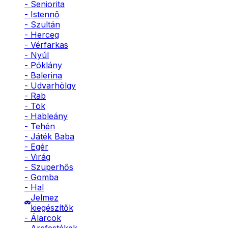
- Seniorita
- Istennő
- Szultán
- Herceg
- Vérfarkas
- Nyúl
- Póklány
- Balerina
- Udvarhölgy
- Rab
- Tök
- Hableány
- Tehén
- Játék Baba
- Egér
- Virág
- Szuperhős
- Gomba
- Hal
Jelmez
kiegészítők
- Álarcok