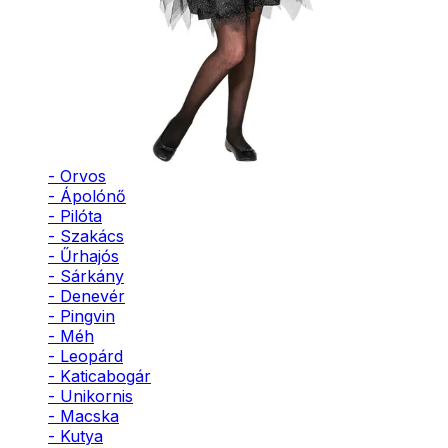
- Bohóc
- Vámpír
- Kaszás
- Szellem
- Cowboy
- Cowgirl
- Gésa
- Varázsló
- Orvos
- Ápolónő
- Pilóta
- Szakács
- Űrhajós
- Sárkány
- Denevér
- Pingvin
- Méh
- Leopárd
- Katicabogár
- Unikornis
- Macska
- Kutya