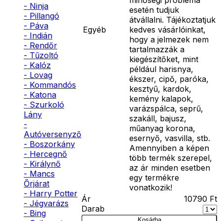
- Ninja
esetén tudjuk
- Pillangó
átvállalni. Tájékoztatjuk
- Páva
Egyéb
kedves vásárlóinkat,
- Indián
hogy a jelmezek nem
- Rendőr
tartalmazzák a
- Tűzoltó
kiegészítőket, mint
- Kalóz
például harisnya,
- Lovag
ékszer, cipő, paróka,
- Kommandós
kesztyű, kardok,
- Katona
kemény kalapok,
- Szurkoló
varázspálca, seprű,
Lány
szakáll, bajusz,
-
műanyag korona,
Autóversenyző
esernyő, vasvilla, stb.
- Boszorkány
Amennyiben a képen
- Hercegnő
több termék szerepel,
- Királynő
az ár minden esetben
- Mancs
egy termékre
Őrjárat
vonatkozik!
- Harry Potter
Ár
10790
Ft
- Jégvarázs
Darab
- Bing
Kosárba