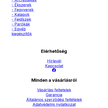
- Arcfestékek
- Ékszerek
- Fegyverek
- Kalapok
- Fejdíszek
- Parókák
- Egyéb
kiegészítők
Elérhetőség
Hírlevél
Kapcsolat
Minden a vásárlásról
Vásárlási feltetelek
Garancia
Általános szerződési feltételek
Adatvédelmi nyilatkozat