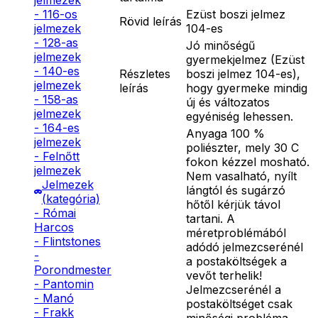
jelmezek
Ezüst boszi jelmez
- 116-os
Rövid leírás
104-es
jelmezek
- 128-as
Jó minőségű
jelmezek
gyermekjelmez (Ezüst
- 140-es
Részletes
boszi jelmez 104-es),
jelmezek
leírás
hogy gyermeke mindig
- 158-as
új és változatos
jelmezek
egyéniség lehessen.
- 164-es
Anyaga 100 %
jelmezek
poliészter, mely 30 C
- Felnőtt
fokon kézzel mosható.
jelmezek
Nem vasalható, nyílt
Jelmezek
lángtól és sugárzó
(kategória)
hőtől kérjük távol
- Római
tartani. A
Harcos
méretproblémából
- Flintstones
adódó jelmezcserénél
-
a postaköltségek a
Porondmester
vevőt terhelik!
- Pantomin
Jelmezcserénél a
- Manó
postaköltséget csak
- Frakk
minőségi probléma