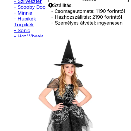
- Szilveszter
Szállítás:
- Scooby Doo
- Csomagautomata: 1190 forinttól
- Minnie
- Házhozszállítás: 2190 forinttól
- Hupikék
- Személyes átvétel: ingyenesen
Törpikék
- Sonic
- Hot Wheels
- Sam, a
tűzoltó
- Stich
- Macskanő
- Harlequin
- Addams
Family
- Batman
- Robin Hood
- Pán Péter
- Super Mario
- Flash
- Hulk
- Angyal
- Csontváz
- Ördög