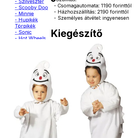
- Szilveszter
- Csomagautomata: 1190 forinttól
- Scooby Doo
- Házhozszállítás: 2190 forinttól
- Minnie
- Személyes átvétel: ingyenesen
- Hupikék
Törpikék
Kiegészítő
- Sonic
- Hot Wheels
termékek
- Sam, a
tűzoltó
- Stich
- Macskanő
Fehér
- Harlequin
arcfesték
- Addams
tégelyes
Family
- Batman
- Robin Hood
1090
Ft
- Pán Péter
- Super Mario
- Flash
Kosárba
- Hulk
- Angyal
- Csontváz
- Ördög