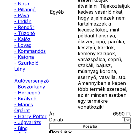
- Ninja
átvállalni. Tájékoztatjuk
- Pillangó
Egyéb
kedves vásárlóinkat,
- Páva
hogy a jelmezek nem
- Indián
tartalmazzák a
- Rendőr
kiegészítőket, mint
- Tűzoltó
például harisnya,
- Kalóz
ékszer, cipő, paróka,
- Lovag
kesztyű, kardok,
- Kommandós
kemény kalapok,
- Katona
varázspálca, seprű,
- Szurkoló
szakáll, bajusz,
Lány
műanyag korona,
-
esernyő, vasvilla, stb.
Autóversenyző
Amennyiben a képen
- Boszorkány
több termék szerepel,
- Hercegnő
az ár minden esetben
- Királynő
egy termékre
- Mancs
vonatkozik!
Őrjárat
Ár
6590
Ft
- Harry Potter
Darab
- Jégvarázs
Kosárba
- Bing
Szállítás: