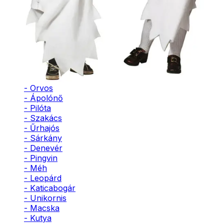
- Bohóc
- Vámpír
- Kaszás
- Szellem
- Cowboy
- Cowgirl
- Gésa
- Varázsló
- Orvos
- Ápolónő
- Pilóta
- Szakács
- Űrhajós
- Sárkány
- Denevér
- Pingvin
- Méh
- Leopárd
- Katicabogár
- Unikornis
- Macska
- Kutya