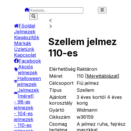
Főoldal
Jelmezek
Kiegészítők
Szellem jelmez
Márkák
Üzletünk
110-es
Kapcsolat
Facebook
Akciós
Elérhetőség
Raktáron
jelmezek
Méret
110
[
Mérettáblázat
]
Halloween
Célcsoport
Fiú jelmez
jelmezek
Típus
Szellem
Jelmezek
(méret)
Ajánlott
3 éves kortól 4 éves
- 98-as
korosztály
korig
jelmezek
Gyártó
Widmann
- 104-es
Cikkszám
w36159
jelmezek
Csomag
A jelmez ruha, fejrész
- 110-es
tartalma
maszkkal.