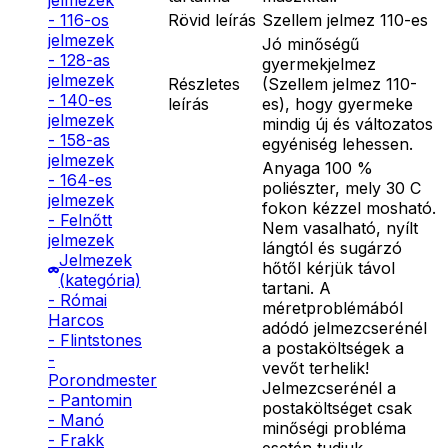
jelmezek
Rövid leírás
Szellem jelmez 110-es
- 116-os
jelmezek
Jó minőségű
- 128-as
gyermekjelmez
jelmezek
Részletes
(Szellem jelmez 110-
- 140-es
leírás
es), hogy gyermeke
jelmezek
mindig új és változatos
- 158-as
egyéniség lehessen.
jelmezek
Anyaga 100 %
- 164-es
poliészter, mely 30 C
jelmezek
fokon kézzel mosható.
- Felnőtt
Nem vasalható, nyílt
jelmezek
lángtól és sugárzó
Jelmezek
hőtől kérjük távol
(kategória)
tartani. A
- Római
méretproblémából
Harcos
adódó jelmezcserénél
- Flintstones
a postaköltségek a
-
vevőt terhelik!
Porondmester
Jelmezcserénél a
- Pantomin
postaköltséget csak
- Manó
minőségi probléma
- Frakk
esetén tudjuk