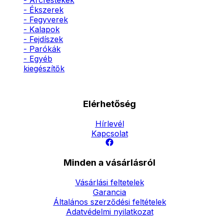
- Arcfestékek
- Ékszerek
- Fegyverek
- Kalapok
- Fejdíszek
- Parókák
- Egyéb
kiegészítők
Elérhetőség
Hírlevél
Kapcsolat
Minden a vásárlásról
Vásárlási feltetelek
Garancia
Általános szerződési feltételek
Adatvédelmi nyilatkozat