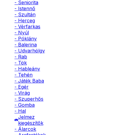
- Seniorita
- Istennő
- Szultán
- Herceg
- Vérfarkas
- Nyúl
- Póklány
- Balerina
- Udvarhölgy
- Rab
- Tök
- Hableány
- Tehén
- Játék Baba
- Egér
- Virág
- Szuperhős
- Gomba
- Hal
Jelmez
kiegészítők
- Álarcok