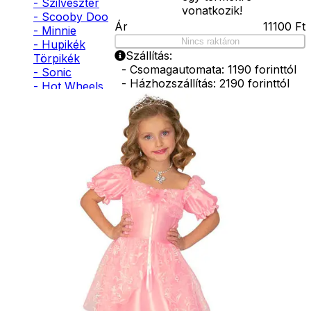
- Szilveszter
vonatkozik!
- Scooby Doo
Ár
11100
Ft
- Minnie
Nincs raktáron
- Hupikék
Szállítás:
Törpikék
- Csomagautomata: 1190 forinttól
- Sonic
- Házhozszállítás: 2190 forinttól
- Hot Wheels
- Személyes átvétel: ingyenesen
- Sam, a
tűzoltó
- Stich
- Macskanő
- Harlequin
- Addams
Family
- Batman
- Robin Hood
- Pán Péter
- Super Mario
- Flash
- Hulk
- Angyal
- Csontváz
- Ördög