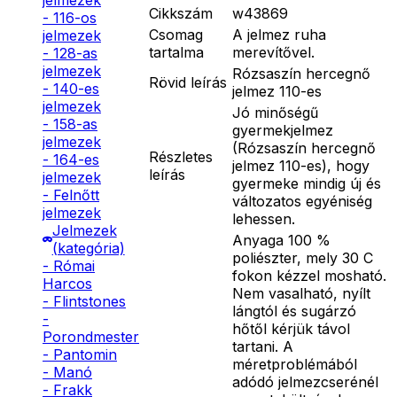
jelmezek
Cikkszám
w43869
- 116-os
Csomag
A jelmez ruha
jelmezek
tartalma
merevítővel.
- 128-as
jelmezek
Rózsaszín hercegnő
Rövid leírás
- 140-es
jelmez 110-es
jelmezek
Jó minőségű
- 158-as
gyermekjelmez
jelmezek
(Rózsaszín hercegnő
Részletes
- 164-es
jelmez 110-es), hogy
leírás
jelmezek
gyermeke mindig új és
- Felnőtt
változatos egyéniség
jelmezek
lehessen.
Jelmezek
Anyaga 100 %
(kategória)
poliészter, mely 30 C
- Római
fokon kézzel mosható.
Harcos
Nem vasalható, nyílt
- Flintstones
lángtól és sugárzó
-
hőtől kérjük távol
Porondmester
tartani. A
- Pantomin
méretproblémából
- Manó
adódó jelmezcserénél
- Frakk