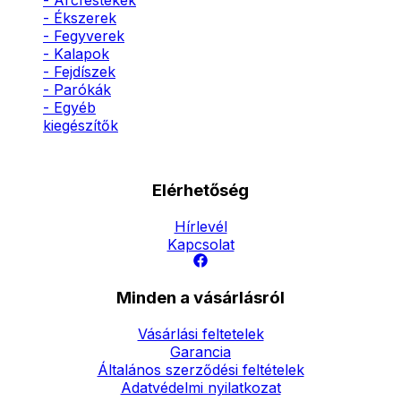
- Arcfestékek
- Ékszerek
- Fegyverek
- Kalapok
- Fejdíszek
- Parókák
- Egyéb
kiegészítők
Elérhetőség
Hírlevél
Kapcsolat
Minden a vásárlásról
Vásárlási feltetelek
Garancia
Általános szerződési feltételek
Adatvédelmi nyilatkozat