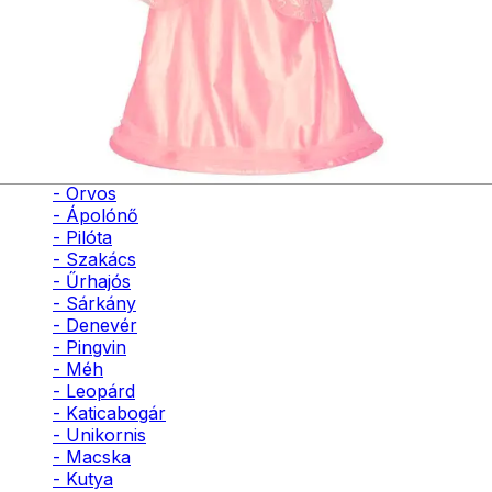
- Bohóc
- Vámpír
- Kaszás
- Szellem
- Cowboy
- Cowgirl
- Gésa
- Varázsló
- Orvos
- Ápolónő
- Pilóta
- Szakács
- Űrhajós
- Sárkány
- Denevér
- Pingvin
- Méh
- Leopárd
- Katicabogár
- Unikornis
- Macska
- Kutya