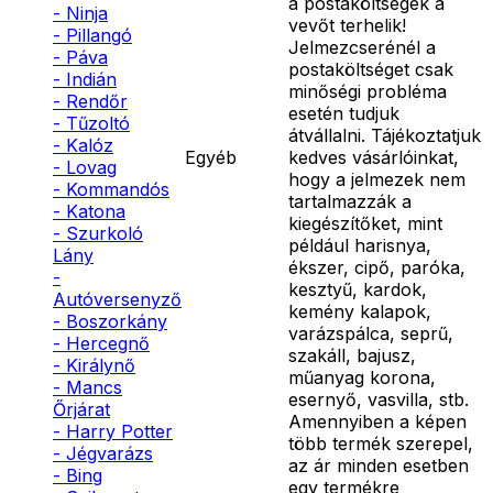
a postaköltségek a
- Ninja
vevőt terhelik!
- Pillangó
Jelmezcserénél a
- Páva
postaköltséget csak
- Indián
minőségi probléma
- Rendőr
esetén tudjuk
- Tűzoltó
átvállalni. Tájékoztatjuk
- Kalóz
Egyéb
kedves vásárlóinkat,
- Lovag
hogy a jelmezek nem
- Kommandós
tartalmazzák a
- Katona
kiegészítőket, mint
- Szurkoló
például harisnya,
Lány
ékszer, cipő, paróka,
-
kesztyű, kardok,
Autóversenyző
kemény kalapok,
- Boszorkány
varázspálca, seprű,
- Hercegnő
szakáll, bajusz,
- Királynő
műanyag korona,
- Mancs
esernyő, vasvilla, stb.
Őrjárat
Amennyiben a képen
- Harry Potter
több termék szerepel,
- Jégvarázs
az ár minden esetben
- Bing
egy termékre