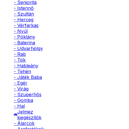
- Seniorita
- Istennő
- Szultán
- Herceg
- Vérfarkas
- Nyúl
- Póklány
- Balerina
- Udvarhölgy
- Rab
- Tök
- Hableány
- Tehén
- Játék Baba
- Egér
- Virág
- Szuperhős
- Gomba
- Hal
Jelmez
kiegészítők
- Álarcok