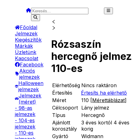
Főoldal
Jelmezek
Kiegészítők
Rózsaszín
Márkák
Üzletünk
hercegnő jelmez
Kapcsolat
Facebook
110-es
Akciós
jelmezek
Halloween
Elérhetőség
Nincs raktáron
jelmezek
Értesítés
Értesíts ha elérhető
Jelmezek
Méret
110
[
Mérettáblázat
]
(méret)
Célcsoport
Lány jelmez
- 98-as
jelmezek
Típus
Hercegnő
- 104-es
Ajánlott
3 éves kortól 4 éves
jelmezek
korosztály
korig
- 110-es
Gyártó
Widmann