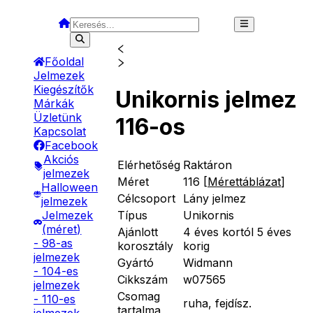
Főoldal
Jelmezek
Kiegészítők
Unikornis jelmez
Márkák
Üzletünk
116-os
Kapcsolat
Facebook
Akciós
Elérhetőség
Raktáron
jelmezek
Méret
116
[
Mérettáblázat
]
Halloween
Célcsoport
Lány jelmez
jelmezek
Típus
Unikornis
Jelmezek
(méret)
Ajánlott
4 éves kortól 5 éves
- 98-as
korosztály
korig
jelmezek
Gyártó
Widmann
- 104-es
Cikkszám
w07565
jelmezek
Csomag
- 110-es
ruha, fejdísz.
tartalma