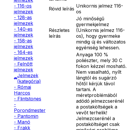
jelmezek
Unikornis jelmez 116-
- 116-os
Rövid leírás
os
jelmezek
- 128-as
Jó minőségű
jelmezek
gyermekjelmez
- 140-es
Részletes
(Unikornis jelmez 116-
jelmezek
leírás
os), hogy gyermeke
- 158-as
mindig új és változatos
jelmezek
egyéniség lehessen.
- 164-es
Anyaga 100 %
jelmezek
poliészter, mely 30 C
- Felnőtt
fokon kézzel mosható.
jelmezek
Nem vasalható, nyílt
Jelmezek
lángtól és sugárzó
(kategória)
hőtől kérjük távol
- Római
tartani. A
Harcos
méretproblémából
- Flintstones
adódó jelmezcserénél
-
a postaköltségek a
Porondmester
vevőt terhelik!
- Pantomin
Jelmezcserénél a
- Manó
postaköltséget csak
- Frakk
minőségi probléma