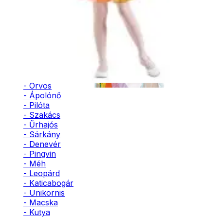
Unikornis
- Bohóc
paróka
- Vámpír
- Kaszás
- Szellem
7390
Ft
- Cowboy
- Cowgirl
Kosárba
- Gésa
- Varázsló
- Orvos
- Ápolónő
- Pilóta
- Szakács
- Űrhajós
- Sárkány
- Denevér
- Pingvin
- Méh
- Leopárd
- Katicabogár
- Unikornis
- Macska
- Kutya