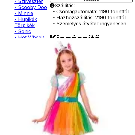
- Szilveszter
Szállítás:
- Scooby Doo
- Csomagautomata: 1190 forinttól
- Minnie
- Házhozszállítás: 2190 forinttól
- Hupikék
- Személyes átvétel: ingyenesen
Törpikék
- Sonic
Kiegészítő
- Hot Wheels
- Sam, a
termékek
tűzoltó
- Stich
- Macskanő
- Harlequin
Unikornis
- Addams
fejpánt
Family
- Batman
- Robin Hood
2290
Ft
- Pán Péter
- Super Mario
- Flash
Kosárba
- Hulk
- Angyal
- Csontváz
- Ördög