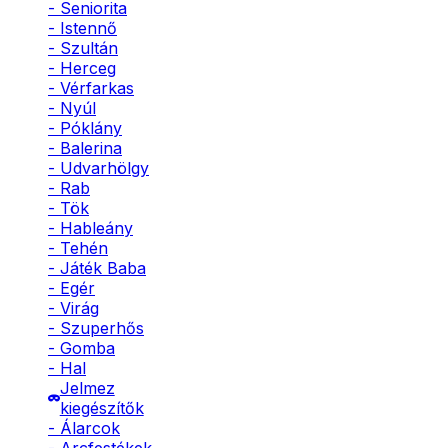
- Seniorita
- Istennő
- Szultán
- Herceg
- Vérfarkas
- Nyúl
- Póklány
- Balerina
- Udvarhölgy
- Rab
- Tök
- Hableány
- Tehén
- Játék Baba
- Egér
- Virág
- Szuperhős
- Gomba
- Hal
Jelmez
kiegészítők
- Álarcok