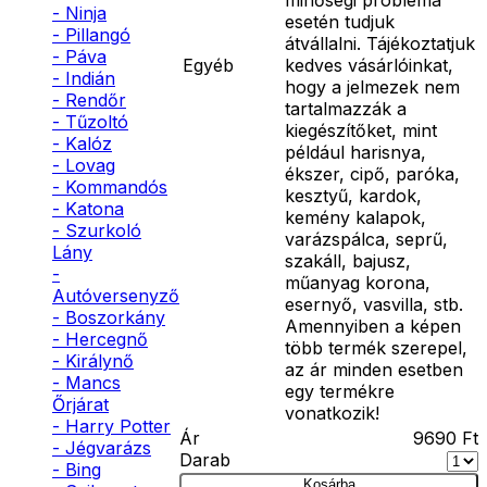
- Ninja
esetén tudjuk
- Pillangó
átvállalni. Tájékoztatjuk
- Páva
Egyéb
kedves vásárlóinkat,
- Indián
hogy a jelmezek nem
- Rendőr
tartalmazzák a
- Tűzoltó
kiegészítőket, mint
- Kalóz
például harisnya,
- Lovag
ékszer, cipő, paróka,
- Kommandós
kesztyű, kardok,
- Katona
kemény kalapok,
- Szurkoló
varázspálca, seprű,
Lány
szakáll, bajusz,
-
műanyag korona,
Autóversenyző
esernyő, vasvilla, stb.
- Boszorkány
Amennyiben a képen
- Hercegnő
több termék szerepel,
- Királynő
az ár minden esetben
- Mancs
egy termékre
Őrjárat
vonatkozik!
- Harry Potter
Ár
9690
Ft
- Jégvarázs
Darab
- Bing
Kosárba