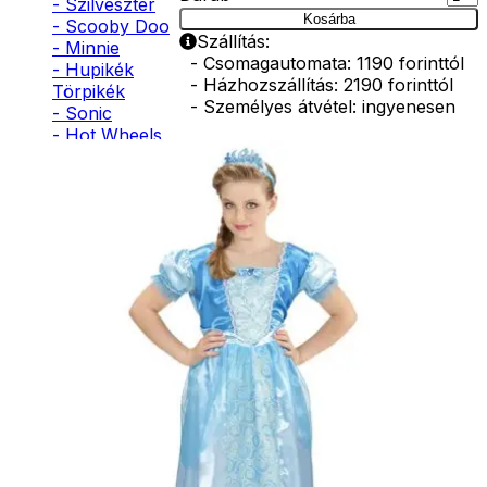
- Szilveszter
Kosárba
- Scooby Doo
Szállítás:
- Minnie
- Csomagautomata: 1190 forinttól
- Hupikék
- Házhozszállítás: 2190 forinttól
Törpikék
- Személyes átvétel: ingyenesen
- Sonic
- Hot Wheels
Kiegészítő
- Sam, a
tűzoltó
termékek
- Stich
- Macskanő
- Harlequin
- Addams
Tündérpálca
Family
- Batman
- Robin Hood
590
Ft
- Pán Péter
- Super Mario
Kosárba
- Flash
- Hulk
- Angyal
- Csontváz
Tündérpálca
- Ördög