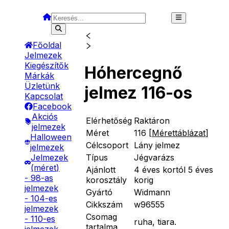
Főoldal
Jelmezek
Kiegészítők
Hóhercegnő
Márkák
Üzletünk
jelmez 116-os
Kapcsolat
Facebook
Akciós
Elérhetőség
Raktáron
jelmezek
Méret
116
[
Mérettáblázat
]
Halloween
Célcsoport
Lány jelmez
jelmezek
Típus
Jégvarázs
Jelmezek
(méret)
Ajánlott
4 éves kortól 5 éves
- 98-as
korosztály
korig
jelmezek
Gyártó
Widmann
- 104-es
Cikkszám
w96555
jelmezek
Csomag
- 110-es
ruha, tiara.
tartalma