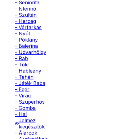
- Seniorita
- Istennő
- Szultán
- Herceg
- Vérfarkas
- Nyúl
- Póklány
- Balerina
- Udvarhölgy
- Rab
- Tök
- Hableány
- Tehén
- Játék Baba
- Egér
- Virág
- Szuperhős
- Gomba
- Hal
Jelmez
kiegészítők
- Álarcok