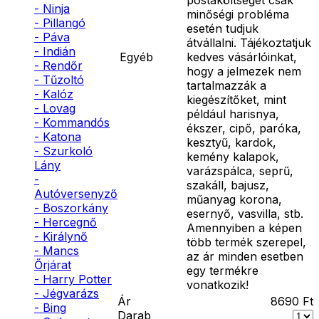
- Ninja
minőségi probléma
- Pillangó
esetén tudjuk
- Páva
átvállalni. Tájékoztatjuk
- Indián
Egyéb
kedves vásárlóinkat,
- Rendőr
hogy a jelmezek nem
- Tűzoltó
tartalmazzák a
- Kalóz
kiegészítőket, mint
- Lovag
például harisnya,
- Kommandós
ékszer, cipő, paróka,
- Katona
kesztyű, kardok,
- Szurkoló
kemény kalapok,
Lány
varázspálca, seprű,
-
szakáll, bajusz,
Autóversenyző
műanyag korona,
- Boszorkány
esernyő, vasvilla, stb.
- Hercegnő
Amennyiben a képen
- Királynő
több termék szerepel,
- Mancs
az ár minden esetben
Őrjárat
egy termékre
- Harry Potter
vonatkozik!
- Jégvarázs
Ár
8690
Ft
- Bing
Darab