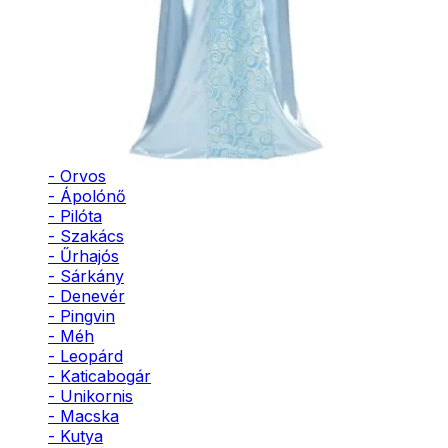
3D-s
- Bohóc
- Vámpír
- Kaszás
990
Ft
- Szellem
- Cowboy
- Cowgirl
Nincs raktáron
- Gésa
- Varázsló
- Orvos
- Ápolónő
- Pilóta
- Szakács
- Űrhajós
- Sárkány
- Denevér
- Pingvin
- Méh
- Leopárd
- Katicabogár
- Unikornis
- Macska
- Kutya