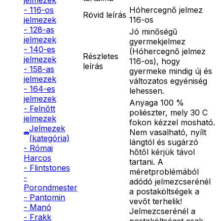
jelmezek
Hóhercegnő jelmez
- 116-os
Rövid leírás
116-os
jelmezek
- 128-as
Jó minőségű
jelmezek
gyermekjelmez
- 140-es
(Hóhercegnő jelmez
Részletes
jelmezek
116-os), hogy
leírás
- 158-as
gyermeke mindig új és
jelmezek
változatos egyéniség
- 164-es
lehessen.
jelmezek
Anyaga 100 %
- Felnőtt
poliészter, mely 30 C
jelmezek
fokon kézzel mosható.
Jelmezek
Nem vasalható, nyílt
(kategória)
lángtól és sugárzó
- Római
hőtől kérjük távol
Harcos
tartani. A
- Flintstones
méretproblémából
-
adódó jelmezcserénél
Porondmester
a postaköltségek a
- Pantomin
vevőt terhelik!
- Manó
Jelmezcserénél a
- Frakk
postaköltséget csak