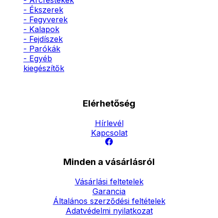
- Arcfestékek
- Ékszerek
- Fegyverek
- Kalapok
- Fejdíszek
- Parókák
- Egyéb
kiegészítők
Elérhetőség
Hírlevél
Kapcsolat
Minden a vásárlásról
Vásárlási feltetelek
Garancia
Általános szerződési feltételek
Adatvédelmi nyilatkozat