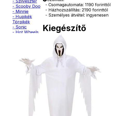
- Szilveszter
- Csomagautomata: 1190 forinttól
- Scooby Doo
- Házhozszállítás: 2190 forinttól
- Minnie
- Személyes átvétel: ingyenesen
- Hupikék
Törpikék
Kiegészítő
- Sonic
- Hot Wheels
termékek
- Sam, a
tűzoltó
- Stich
- Macskanő
Arcfesték
- Harlequin
- Addams
Family
1190
Ft
- Batman
- Robin Hood
Kosárba
- Pán Péter
- Super Mario
- Flash
- Hulk
- Angyal
- Csontváz
- Ördög