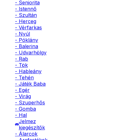
- Seniorita
- Istennő
- Szultán
- Herceg
- Vérfarkas
- Nyúl
- Póklány
- Balerina
- Udvarhölgy
- Rab
- Tök
- Hableány
- Tehén
- Játék Baba
- Egér
- Virág
- Szuperhős
- Gomba
- Hal
Jelmez
kiegészítők
- Álarcok