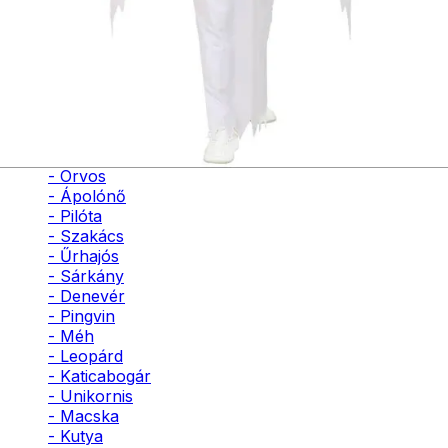
- Bohóc
- Vámpír
- Kaszás
- Szellem
- Cowboy
- Cowgirl
- Gésa
- Varázsló
- Orvos
- Ápolónő
- Pilóta
- Szakács
- Űrhajós
- Sárkány
- Denevér
- Pingvin
- Méh
- Leopárd
- Katicabogár
- Unikornis
- Macska
- Kutya