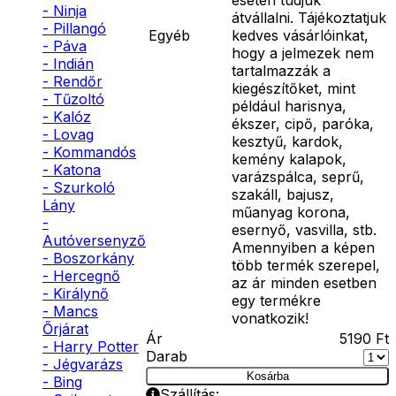
- Ninja
átvállalni. Tájékoztatjuk
- Pillangó
Egyéb
kedves vásárlóinkat,
- Páva
hogy a jelmezek nem
- Indián
tartalmazzák a
- Rendőr
kiegészítőket, mint
- Tűzoltó
például harisnya,
- Kalóz
ékszer, cipő, paróka,
- Lovag
kesztyű, kardok,
- Kommandós
kemény kalapok,
- Katona
varázspálca, seprű,
- Szurkoló
szakáll, bajusz,
Lány
műanyag korona,
-
esernyő, vasvilla, stb.
Autóversenyző
Amennyiben a képen
- Boszorkány
több termék szerepel,
- Hercegnő
az ár minden esetben
- Királynő
egy termékre
- Mancs
vonatkozik!
Őrjárat
Ár
5190
Ft
- Harry Potter
Darab
- Jégvarázs
Kosárba
- Bing
Szállítás: