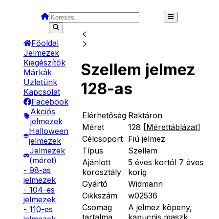
Főoldal
Jelmezek
Kiegészítők
Szellem jelmez
Márkák
Üzletünk
128-as
Kapcsolat
Facebook
Akciós
Elérhetőség
Raktáron
jelmezek
Méret
128
[
Mérettáblázat
]
Halloween
Célcsoport
Fiú jelmez
jelmezek
Típus
Szellem
Jelmezek
(méret)
Ajánlott
5 éves kortól 7 éves
- 98-as
korosztály
korig
jelmezek
Gyártó
Widmann
- 104-es
Cikkszám
w02536
jelmezek
Csomag
A jelmez köpeny,
- 110-es
tartalma
kapucnis maszk.