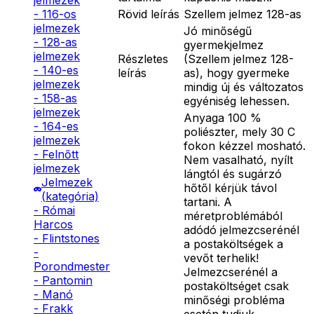
jelmezek
Rövid leírás
Szellem jelmez 128-as
- 116-os
jelmezek
Jó minőségű
- 128-as
gyermekjelmez
jelmezek
Részletes
(Szellem jelmez 128-
- 140-es
leírás
as), hogy gyermeke
jelmezek
mindig új és változatos
- 158-as
egyéniség lehessen.
jelmezek
Anyaga 100 %
- 164-es
poliészter, mely 30 C
jelmezek
fokon kézzel mosható.
- Felnőtt
Nem vasalható, nyílt
jelmezek
lángtól és sugárzó
Jelmezek
hőtől kérjük távol
(kategória)
tartani. A
- Római
méretproblémából
Harcos
adódó jelmezcserénél
- Flintstones
a postaköltségek a
-
vevőt terhelik!
Porondmester
Jelmezcserénél a
- Pantomin
postaköltséget csak
- Manó
minőségi probléma
- Frakk
esetén tudjuk