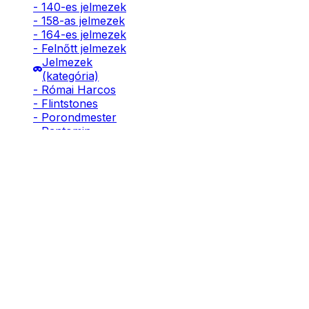
- 140-es jelmezek
- 158-as jelmezek
- 164-es jelmezek
- Felnőtt jelmezek
Jelmezek
(kategória)
- Római Harcos
- Flintstones
- Porondmester
- Pantomin
- Manó
- Frakk
- Ninja
- Pillangó
- Páva
- Indián
- Rendőr
- Tűzoltó
- Kalóz
- Lovag
- Kommandós
- Katona