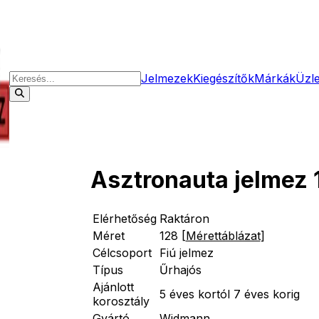
Jelmezek
Kiegészítők
Márkák
Üzl
Asztronauta jelmez 
Elérhetőség
Raktáron
Méret
128
[
Mérettáblázat
]
Célcsoport
Fiú jelmez
Típus
Űrhajós
Ajánlott
5 éves kortól 7 éves korig
korosztály
Gyártó
Widmann