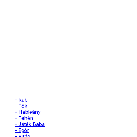
- Pingvin
- Méh
- Leopárd
- Katicabogár
- Unikornis
- Macska
- Kutya
- Seniorita
- Istennő
- Szultán
- Herceg
- Vérfarkas
- Nyúl
- Póklány
- Balerina
- Udvarhölgy
- Rab
- Tök
- Hableány
- Tehén
- Játék Baba
- Egér
- Virág