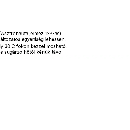
Asztronauta jelmez 128-as),
áltozatos egyéniség lehessen.
ly 30 C fokon kézzel mosható.
és sugárzó hőtől kérjük távol
adódó jelmezcserénél a
ik! Jelmezcserénél a
 probléma esetén tudjuk
es vásárlóinkat, hogy a jelmezek
ket, mint például harisnya,
ű, kardok, kemény kalapok,
 bajusz, műanyag korona,
nyiben a képen több termék
en egy termékre vonatkozik!