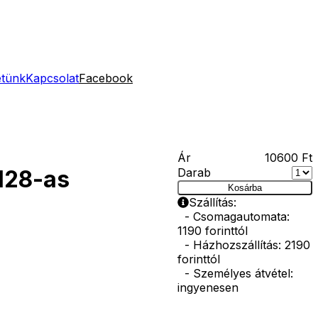
etünk
Kapcsolat
Facebook
Ár
10600
Ft
Darab
128-as
Kosárba
Szállítás:
- Csomagautomata:
1190 forinttól
- Házhozszállítás: 2190
forinttól
- Személyes átvétel:
ingyenesen