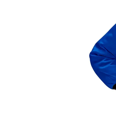
- Szurkoló Lány
- Autóversenyző
- Boszorkány
- Hercegnő
- Királynő
- Mancs Őrjárat
- Harry Potter
- Jégvarázs
- Bing
- Szilveszter
- Scooby Doo
- Minnie
- Hupikék
Törpikék
- Sonic
- Hot Wheels
- Sam, a tűzoltó
- Stich
- Macskanő
- Harlequin
- Addams Family
- Batman
- Robin Hood