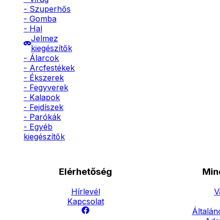
- Szuperhős
- Gomba
- Hal
Jelmez
kiegészítők
- Álarcok
- Arcfestékek
- Ékszerek
- Fegyverek
- Kalapok
- Fejdíszek
- Parókák
- Egyéb
kiegészítők
Elérhetőség
Min
Hírlevél
V
Kapcsolat
Általán