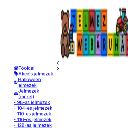
Főoldal
Akciós jelmezek
Halloween
jelmezek
Jelmezek
(méret)
- 98-as jelmezek
- 104-es jelmezek
- 110-es jelmezek
- 116-os jelmezek
- 128-as jelmezek