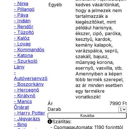
- Ninja
Egyéb
kedves vásárlóinkat,
- Pillangó
hogy a jelmezek nem
- Páva
tartalmazzák a
- Indián
kiegészítőket, mint
- Rendőr
például harisnya,
- Tűzoltó
ékszer, cipő, paróka,
- Kalóz
kesztyű, kardok,
- Lovag
kemény kalapok,
- Kommandós
varázspálca, seprű,
- Katona
szakáll, bajusz,
- Szurkoló
műanyag korona,
Lány
esernyő, vasvilla, stb.
-
Amennyiben a képen
Autóversenyző
több termék szerepel,
- Boszorkány
az ár minden esetben
- Hercegnő
egy termékre
- Királynő
vonatkozik!
- Mancs
Ár
7990
Ft
Őrjárat
Darab
- Harry Potter
Kosárba
- Jégvarázs
Szállítás:
- Bing
- Csomagautomata: 1190 forinttól