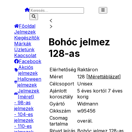
Főoldal
Jelmezek
Kiegészítők
Bohóc jelmez
Márkák
Üzletünk
128-as
Kapcsolat
Facebook
Akciós
Elérhetőség
Raktáron
jelmezek
Méret
128
[
Mérettáblázat
]
Halloween
Célcsoport
Unisex
jelmezek
Ajánlott
5 éves kortól 7 éves
Jelmezek
korosztály
korig
(méret)
- 98-as
Gyártó
Widmann
jelmezek
Cikkszám
w95456
- 104-es
Csomag
jelmezek
overál.
tartalma
- 110-es
Rövid leírás
Bohóc jelmez 128-as