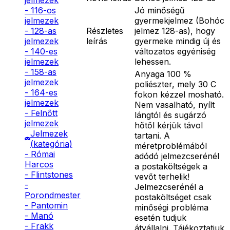
jelmezek
Jó minőségű
- 116-os
gyermekjelmez (Bohóc
jelmezek
Részletes
jelmez 128-as), hogy
- 128-as
leírás
gyermeke mindig új és
jelmezek
változatos egyéniség
- 140-es
lehessen.
jelmezek
- 158-as
Anyaga 100 %
jelmezek
poliészter, mely 30 C
- 164-es
fokon kézzel mosható.
jelmezek
Nem vasalható, nyílt
- Felnőtt
lángtól és sugárzó
jelmezek
hőtől kérjük távol
Jelmezek
tartani. A
(kategória)
méretproblémából
- Római
adódó jelmezcserénél
Harcos
a postaköltségek a
- Flintstones
vevőt terhelik!
-
Jelmezcserénél a
Porondmester
postaköltséget csak
- Pantomin
minőségi probléma
- Manó
esetén tudjuk
- Frakk
átvállalni. Tájékoztatjuk