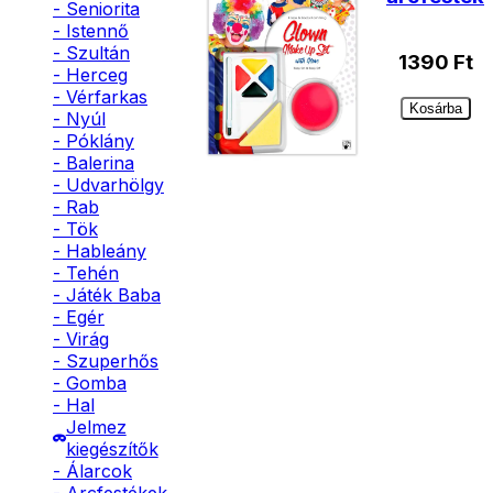
- Seniorita
- Istennő
- Szultán
1390
Ft
- Herceg
- Vérfarkas
Kosárba
- Nyúl
- Póklány
- Balerina
- Udvarhölgy
- Rab
- Tök
- Hableány
- Tehén
- Játék Baba
- Egér
- Virág
- Szuperhős
- Gomba
- Hal
Jelmez
kiegészítők
- Álarcok