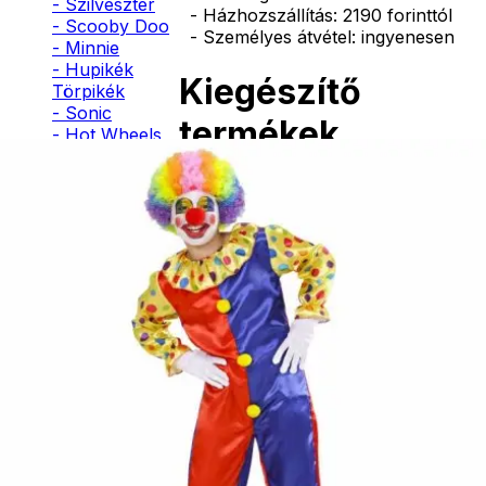
- Szilveszter
- Házhozszállítás: 2190 forinttól
- Scooby Doo
- Személyes átvétel: ingyenesen
- Minnie
- Hupikék
Kiegészítő
Törpikék
- Sonic
termékek
- Hot Wheels
- Sam, a
tűzoltó
- Stich
Bohóc
- Macskanő
orr
- Harlequin
- Addams
Family
490
Ft
- Batman
- Robin Hood
Nincs
- Pán Péter
raktáron
- Super Mario
- Flash
- Hulk
- Angyal
- Csontváz
Bohóc
- Ördög