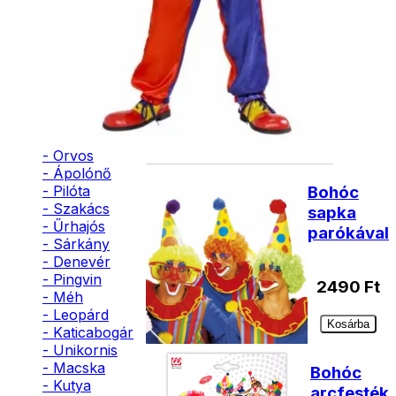
kalap
- Bohóc
- Vámpír
- Kaszás
2190
- Szellem
Ft
- Cowboy
- Cowgirl
Nincs
- Gésa
raktáron
- Varázsló
- Orvos
- Ápolónő
- Pilóta
Bohóc
- Szakács
sapka
- Űrhajós
parókával
- Sárkány
- Denevér
- Pingvin
2490
Ft
- Méh
- Leopárd
Kosárba
- Katicabogár
- Unikornis
- Macska
Bohóc
- Kutya
arcfesték