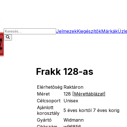
Jelmezek
Kiegészítők
Márkák
Üzl
Frakk 128-as
Elérhetőség
Raktáron
Méret
128
[
Mérettáblázat
]
Célcsoport
Unisex
Ajánlott
5 éves kortól 7 éves korig
korosztály
Gyártó
Widmann
Cikkszám
w96856