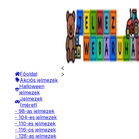
Főoldal
Akciós jelmezek
Halloween
jelmezek
Jelmezek
(méret)
- 98-as jelmezek
- 104-es jelmezek
- 110-es jelmezek
- 116-os jelmezek
- 128-as jelmezek