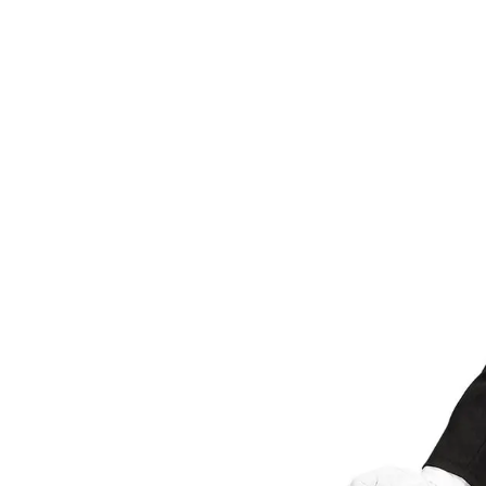
- Szurkoló Lány
- Autóversenyző
- Boszorkány
- Hercegnő
- Királynő
- Mancs Őrjárat
- Harry Potter
- Jégvarázs
- Bing
- Szilveszter
- Scooby Doo
- Minnie
- Hupikék
Törpikék
- Sonic
- Hot Wheels
- Sam, a tűzoltó
- Stich
- Macskanő
- Harlequin
- Addams Family
- Batman
- Robin Hood