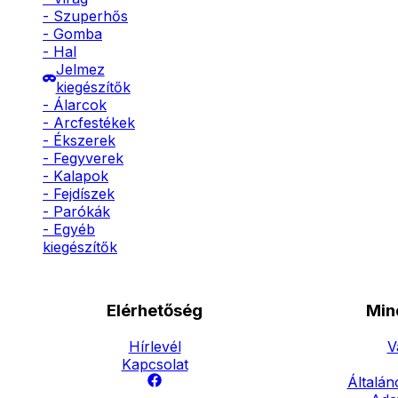
- Szuperhős
- Gomba
- Hal
Jelmez
kiegészítők
- Álarcok
- Arcfestékek
- Ékszerek
- Fegyverek
- Kalapok
- Fejdíszek
- Parókák
- Egyéb
kiegészítők
Elérhetőség
Min
Hírlevél
V
Kapcsolat
Általán