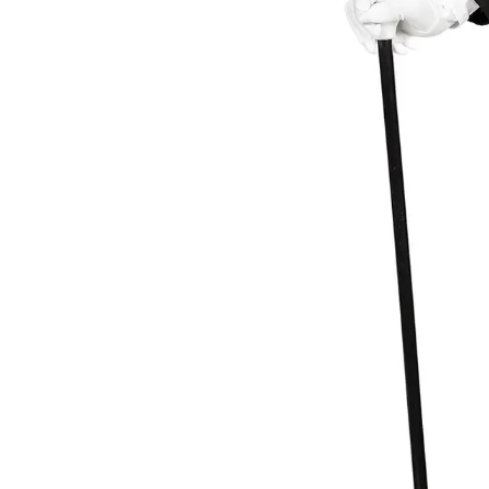
- Pán Péter
- Super Mario
- Flash
- Hulk
- Angyal
- Csontváz
- Ördög
- Bohóc
- Vámpír
- Kaszás
- Szellem
- Cowboy
- Cowgirl
- Gésa
- Varázsló
- Orvos
- Ápolónő
- Pilóta
- Szakács
- Űrhajós
- Sárkány
- Denevér