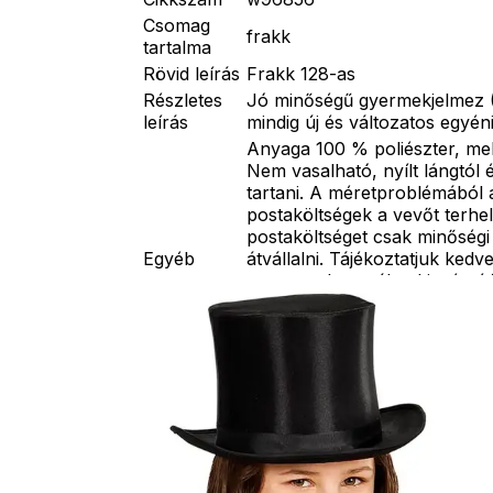
Csomag
frakk
tartalma
Rövid leírás
Frakk 128-as
Részletes
Jó minőségű gyermekjelmez 
leírás
mindig új és változatos egyén
Anyaga 100 % poliészter, me
Nem vasalható, nyílt lángtól 
tartani. A méretproblémából 
postaköltségek a vevőt terhel
postaköltséget csak minőségi
Egyéb
átvállalni. Tájékoztatjuk kedv
nem tartalmazzák a kiegészítő
ékszer, cipő, paróka, keszty
varázspálca, seprű, szakáll,
esernyő, vasvilla, stb. Amen
szerepel, az ár minden esetb