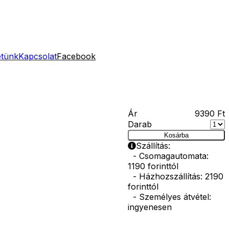
etünk
Kapcsolat
Facebook
Ár
9390
Ft
Darab
Kosárba
Szállítás:
- Csomagautomata:
1190 forinttól
- Házhozszállítás: 2190
forinttól
- Személyes átvétel:
ingyenesen