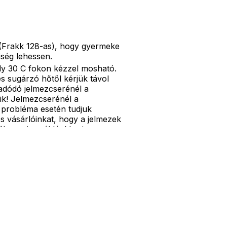
(Frakk 128-as), hogy gyermeke
iség lehessen.
ly 30 C fokon kézzel mosható.
és sugárzó hőtől kérjük távol
adódó jelmezcserénél a
ik! Jelmezcserénél a
 probléma esetén tudjuk
es vásárlóinkat, hogy a jelmezek
ket, mint például harisnya,
ű, kardok, kemény kalapok,
 bajusz, műanyag korona,
nyiben a képen több termék
en egy termékre vonatkozik!