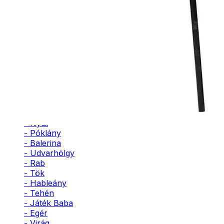
- Pingvin
- Méh
- Leopárd
- Katicabogár
- Unikornis
- Macska
- Kutya
- Seniorita
- Istennő
- Szultán
- Herceg
- Vérfarkas
- Nyúl
- Póklány
- Balerina
- Udvarhölgy
- Rab
- Tök
- Hableány
- Tehén
- Játék Baba
- Egér
- Virág