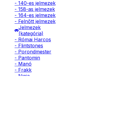
- 140-es jelmezek
- 158-as jelmezek
- 164-es jelmezek
- Felnőtt jelmezek
Jelmezek
(kategória)
- Római Harcos
- Flintstones
- Porondmester
- Pantomin
- Manó
- Frakk
- Ninja
- Pillangó
- Páva
- Indián
- Rendőr
- Tűzoltó
- Kalóz
- Lovag
- Kommandós
- Katona