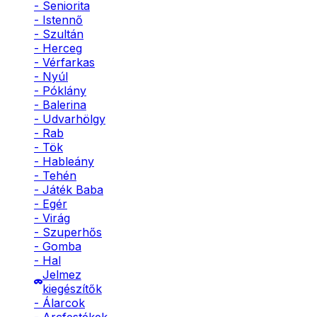
- Seniorita
- Istennő
- Szultán
- Herceg
- Vérfarkas
- Nyúl
- Póklány
- Balerina
- Udvarhölgy
- Rab
- Tök
- Hableány
- Tehén
- Játék Baba
- Egér
- Virág
- Szuperhős
- Gomba
- Hal
Jelmez
kiegészítők
- Álarcok