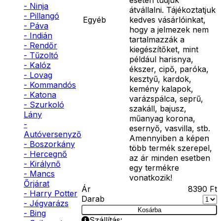
- Ninja
átvállalni. Tájékoztatjuk
- Pillangó
Egyéb
kedves vásárlóinkat,
- Páva
hogy a jelmezek nem
- Indián
tartalmazzák a
- Rendőr
kiegészítőket, mint
- Tűzoltó
például harisnya,
- Kalóz
ékszer, cipő, paróka,
- Lovag
kesztyű, kardok,
- Kommandós
kemény kalapok,
- Katona
varázspálca, seprű,
- Szurkoló
szakáll, bajusz,
Lány
műanyag korona,
-
esernyő, vasvilla, stb.
Autóversenyző
Amennyiben a képen
- Boszorkány
több termék szerepel,
- Hercegnő
az ár minden esetben
- Királynő
egy termékre
- Mancs
vonatkozik!
Őrjárat
Ár
8390
Ft
- Harry Potter
Darab
- Jégvarázs
Kosárba
- Bing
Szállítás: