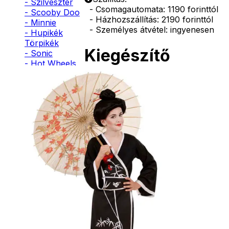
- Szilveszter
- Csomagautomata: 1190 forinttól
- Scooby Doo
- Házhozszállítás: 2190 forinttól
- Minnie
- Személyes átvétel: ingyenesen
- Hupikék
Törpikék
Kiegészítő
- Sonic
- Hot Wheels
termékek
- Sam, a
tűzoltó
- Stich
- Macskanő
Arcfesték
- Harlequin
- Addams
Family
1190
Ft
- Batman
- Robin Hood
Kosárba
- Pán Péter
- Super Mario
- Flash
- Hulk
- Angyal
Fehér
- Csontváz
- Ördög
arcfesték