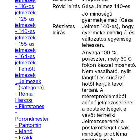
jelmezek
Rövid leírás
Gésa Jelmez 140-es
- 116-os
jelmezek
Jó minőségű
- 128-as
gyermekjelmez (Gésa
jelmezek
Részletes
Jelmez 140-es), hogy
- 140-es
leírás
gyermeke mindig új és
jelmezek
változatos egyéniség
- 158-as
lehessen.
jelmezek
Anyaga 100 %
- 164-es
poliészter, mely 30 C
jelmezek
fokon kézzel mosható.
- Felnőtt
Nem vasalható, nyílt
jelmezek
lángtól és sugárzó
Jelmezek
hőtől kérjük távol
(kategória)
tartani. A
- Római
méretproblémából
Harcos
adódó jelmezcserénél
- Flintstones
a postaköltségek a
-
vevőt terhelik!
Porondmester
Jelmezcserénél a
- Pantomin
postaköltséget csak
- Manó
minőségi probléma
- Frakk
esetén tudjuk