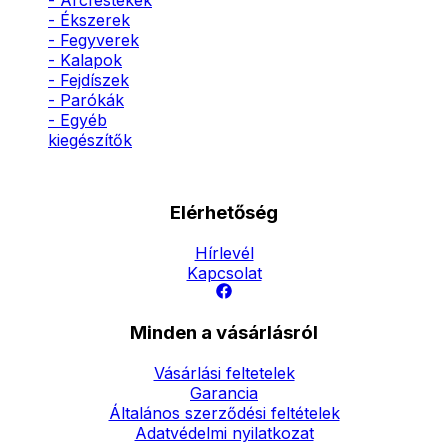
- Arcfestékek
- Ékszerek
- Fegyverek
- Kalapok
- Fejdíszek
- Parókák
- Egyéb
kiegészítők
Elérhetőség
Hírlevél
Kapcsolat
Minden a vásárlásról
Vásárlási feltetelek
Garancia
Általános szerződési feltételek
Adatvédelmi nyilatkozat