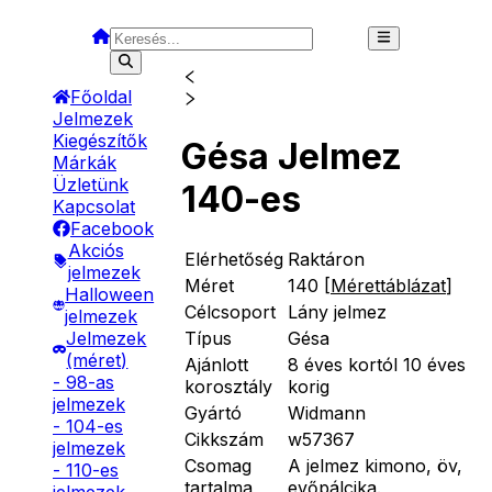
Főoldal
Jelmezek
Kiegészítők
Gésa Jelmez
Márkák
Üzletünk
140-es
Kapcsolat
Facebook
Akciós
Elérhetőség
Raktáron
jelmezek
Méret
140
[
Mérettáblázat
]
Halloween
Célcsoport
Lány jelmez
jelmezek
Típus
Gésa
Jelmezek
(méret)
Ajánlott
8 éves kortól 10 éves
- 98-as
korosztály
korig
jelmezek
Gyártó
Widmann
- 104-es
Cikkszám
w57367
jelmezek
Csomag
A jelmez kimono, öv,
- 110-es
tartalma
evőpálcika.