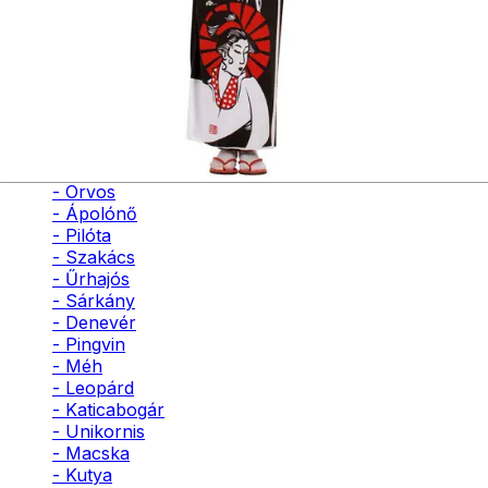
- Bohóc
tégelyes
- Vámpír
- Kaszás
- Szellem
1090
Ft
- Cowboy
- Cowgirl
Kosárba
- Gésa
- Varázsló
- Orvos
- Ápolónő
- Pilóta
- Szakács
- Űrhajós
- Sárkány
- Denevér
- Pingvin
- Méh
- Leopárd
- Katicabogár
- Unikornis
- Macska
- Kutya