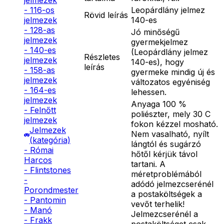
jelmezek
Leopárdlány jelmez
- 116-os
Rövid leírás
140-es
jelmezek
- 128-as
Jó minőségű
jelmezek
gyermekjelmez
- 140-es
(Leopárdlány jelmez
Részletes
jelmezek
140-es), hogy
leírás
- 158-as
gyermeke mindig új és
jelmezek
változatos egyéniség
- 164-es
lehessen.
jelmezek
Anyaga 100 %
- Felnőtt
poliészter, mely 30 C
jelmezek
fokon kézzel mosható.
Jelmezek
Nem vasalható, nyílt
(kategória)
lángtól és sugárzó
- Római
hőtől kérjük távol
Harcos
tartani. A
- Flintstones
méretproblémából
-
adódó jelmezcserénél
Porondmester
a postaköltségek a
- Pantomin
vevőt terhelik!
- Manó
Jelmezcserénél a
- Frakk
postaköltséget csak