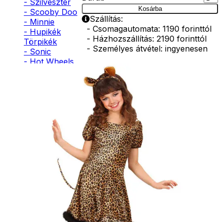
- Szilveszter
Kosárba
- Scooby Doo
Szállítás:
- Minnie
- Csomagautomata: 1190 forinttól
- Hupikék
- Házhozszállítás: 2190 forinttól
Törpikék
- Személyes átvétel: ingyenesen
- Sonic
- Hot Wheels
- Sam, a
tűzoltó
- Stich
- Macskanő
- Harlequin
- Addams
Family
- Batman
- Robin Hood
- Pán Péter
- Super Mario
- Flash
- Hulk
- Angyal
- Csontváz
- Ördög