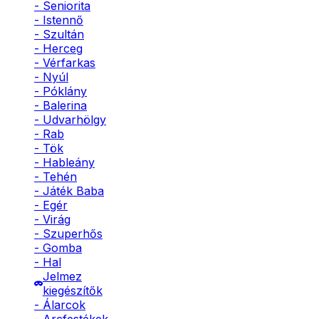
- Seniorita
- Istennő
- Szultán
- Herceg
- Vérfarkas
- Nyúl
- Póklány
- Balerina
- Udvarhölgy
- Rab
- Tök
- Hableány
- Tehén
- Játék Baba
- Egér
- Virág
- Szuperhős
- Gomba
- Hal
Jelmez
kiegészítők
- Álarcok