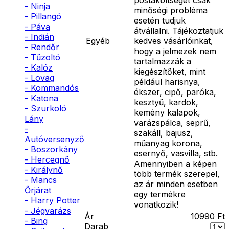
- Ninja
minőségi probléma
- Pillangó
esetén tudjuk
- Páva
átvállalni. Tájékoztatjuk
- Indián
Egyéb
kedves vásárlóinkat,
- Rendőr
hogy a jelmezek nem
- Tűzoltó
tartalmazzák a
- Kalóz
kiegészítőket, mint
- Lovag
például harisnya,
- Kommandós
ékszer, cipő, paróka,
- Katona
kesztyű, kardok,
- Szurkoló
kemény kalapok,
Lány
varázspálca, seprű,
-
szakáll, bajusz,
Autóversenyző
műanyag korona,
- Boszorkány
esernyő, vasvilla, stb.
- Hercegnő
Amennyiben a képen
- Királynő
több termék szerepel,
- Mancs
az ár minden esetben
Őrjárat
egy termékre
- Harry Potter
vonatkozik!
- Jégvarázs
Ár
10990
Ft
- Bing
Darab