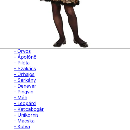
- Bohóc
- Vámpír
- Kaszás
- Szellem
- Cowboy
- Cowgirl
- Gésa
- Varázsló
- Orvos
- Ápolónő
- Pilóta
- Szakács
- Űrhajós
- Sárkány
- Denevér
- Pingvin
- Méh
- Leopárd
- Katicabogár
- Unikornis
- Macska
- Kutya