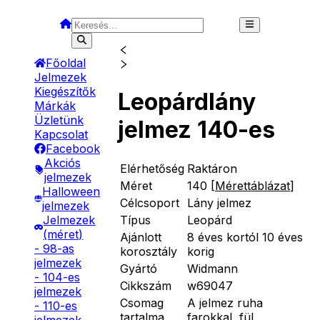
Főoldal
Jelmezek
Kiegészítők
Leopárdlány
Márkák
Üzletünk
jelmez 140-es
Kapcsolat
Facebook
Akciós
Elérhetőség
Raktáron
jelmezek
Méret
140
[
Mérettáblázat
]
Halloween
Célcsoport
Lány jelmez
jelmezek
Típus
Leopárd
Jelmezek
(méret)
Ajánlott
8 éves kortól 10 éves
- 98-as
korosztály
korig
jelmezek
Gyártó
Widmann
- 104-es
Cikkszám
w69047
jelmezek
Csomag
A jelmez ruha
- 110-es
tartalma
farokkal, fül.