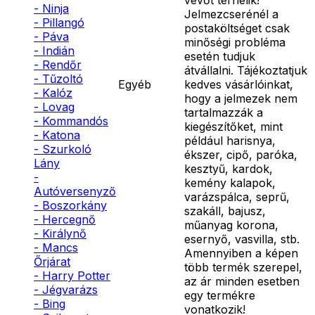
- Ninja
Jelmezcserénél a
- Pillangó
postaköltséget csak
- Páva
minőségi probléma
- Indián
esetén tudjuk
- Rendőr
átvállalni. Tájékoztatjuk
- Tűzoltó
Egyéb
kedves vásárlóinkat,
- Kalóz
hogy a jelmezek nem
- Lovag
tartalmazzák a
- Kommandós
kiegészítőket, mint
- Katona
például harisnya,
- Szurkoló
ékszer, cipő, paróka,
Lány
kesztyű, kardok,
-
kemény kalapok,
Autóversenyző
varázspálca, seprű,
- Boszorkány
szakáll, bajusz,
- Hercegnő
műanyag korona,
- Királynő
esernyő, vasvilla, stb.
- Mancs
Amennyiben a képen
Őrjárat
több termék szerepel,
- Harry Potter
az ár minden esetben
- Jégvarázs
egy termékre
- Bing
vonatkozik!