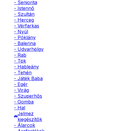
- Seniorita
- Istennő
- Szultán
- Herceg
- Vérfarkas
- Nyúl
- Póklány
- Balerina
- Udvarhölgy
- Rab
- Tök
- Hableány
- Tehén
- Játék Baba
- Egér
- Virág
- Szuperhős
- Gomba
- Hal
Jelmez
kiegészítők
- Álarcok