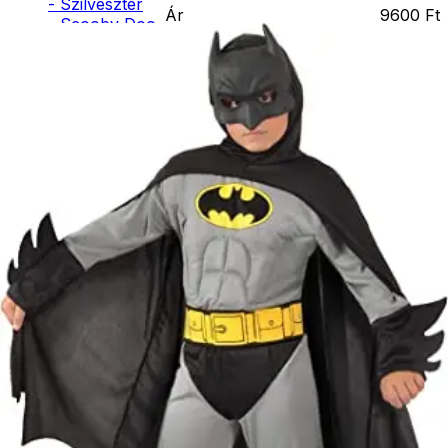
- Szilveszter
Ár
9600
Ft
- Scooby Doo
Darab
- Minnie
Kosárba
- Hupikék
Szállítás:
Törpikék
- Csomagautomata: 1190 forinttól
- Sonic
- Házhozszállítás: 2190 forinttól
- Hot Wheels
- Személyes átvétel: ingyenesen
- Sam, a
tűzoltó
- Stich
- Macskanő
- Harlequin
- Addams
Family
- Batman
- Robin Hood
- Pán Péter
- Super Mario
- Flash
- Hulk
- Angyal
- Csontváz
- Ördög