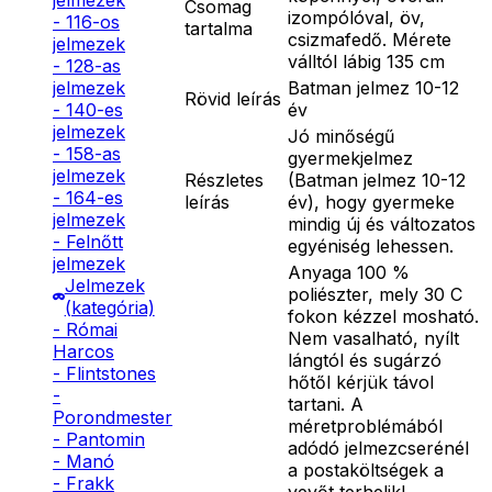
jelmezek
Csomag
izompólóval, öv,
- 116-os
tartalma
csizmafedő. Mérete
jelmezek
válltól lábig 135 cm
- 128-as
Batman jelmez 10-12
jelmezek
Rövid leírás
év
- 140-es
jelmezek
Jó minőségű
- 158-as
gyermekjelmez
jelmezek
Részletes
(Batman jelmez 10-12
- 164-es
leírás
év), hogy gyermeke
jelmezek
mindig új és változatos
- Felnőtt
egyéniség lehessen.
jelmezek
Anyaga 100 %
Jelmezek
poliészter, mely 30 C
(kategória)
fokon kézzel mosható.
- Római
Nem vasalható, nyílt
Harcos
lángtól és sugárzó
- Flintstones
hőtől kérjük távol
-
tartani. A
Porondmester
méretproblémából
- Pantomin
adódó jelmezcserénél
- Manó
a postaköltségek a
- Frakk
vevőt terhelik!