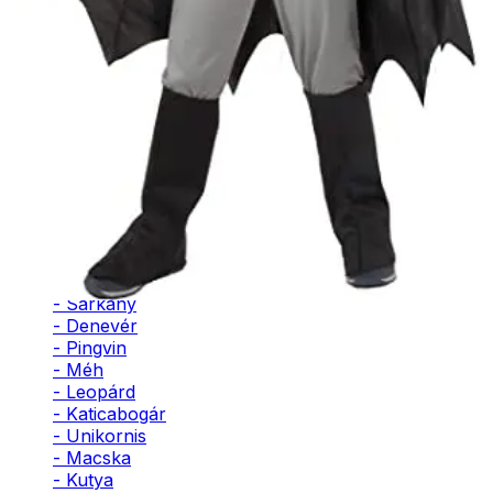
- Bohóc
- Vámpír
- Kaszás
- Szellem
- Cowboy
- Cowgirl
- Gésa
- Varázsló
- Orvos
- Ápolónő
- Pilóta
- Szakács
- Űrhajós
- Sárkány
- Denevér
- Pingvin
- Méh
- Leopárd
- Katicabogár
- Unikornis
- Macska
- Kutya