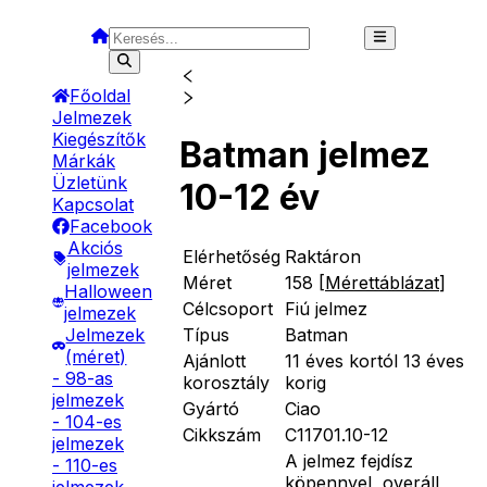
Főoldal
Jelmezek
Kiegészítők
Batman jelmez
Márkák
Üzletünk
10-12 év
Kapcsolat
Facebook
Akciós
Elérhetőség
Raktáron
jelmezek
Méret
158
[
Mérettáblázat
]
Halloween
Célcsoport
Fiú jelmez
jelmezek
Típus
Batman
Jelmezek
(méret)
Ajánlott
11 éves kortól 13 éves
- 98-as
korosztály
korig
jelmezek
Gyártó
Ciao
- 104-es
Cikkszám
C11701.10-12
jelmezek
A jelmez fejdísz
- 110-es
köpennyel, overáll