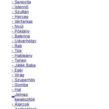
- Seniorita
- Istennő
- Szultán
- Herceg
- Vérfarkas
- Nyúl
- Póklány
- Balerina
- Udvarhölgy
- Rab
- Tök
- Hableány
- Tehén
- Játék Baba
- Egér
- Virág
- Szuperhős
- Gomba
- Hal
Jelmez
kiegészítők
- Álarcok