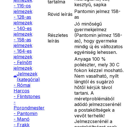
jelmezek
tartalma
kesztyű, sapka
- 116-os
Pantomin jelmez 158-
jelmezek
Rövid leírás
as
- 128-as
jelmezek
Jó minőségű
- 140-es
gyermekjelmez
jelmezek
Részletes
(Pantomin jelmez 158-
- 158-as
leírás
as), hogy gyermeke
jelmezek
mindig új és változatos
- 164-es
egyéniség lehessen.
jelmezek
Anyaga 100 %
- Felnőtt
poliészter, mely 30 C
jelmezek
fokon kézzel mosható.
Jelmezek
Nem vasalható, nyílt
(kategória)
lángtól és sugárzó
- Római
hőtől kérjük távol
Harcos
tartani. A
- Flintstones
méretproblémából
-
adódó jelmezcserénél
Porondmester
a postaköltségek a
- Pantomin
vevőt terhelik!
- Manó
Jelmezcserénél a
- Frakk
postaköltséget csak