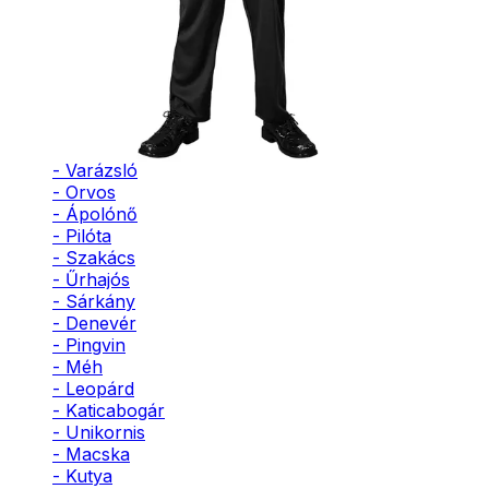
- Bohóc
- Vámpír
- Kaszás
- Szellem
- Cowboy
- Cowgirl
- Gésa
- Varázsló
- Orvos
- Ápolónő
- Pilóta
- Szakács
- Űrhajós
- Sárkány
- Denevér
- Pingvin
- Méh
- Leopárd
- Katicabogár
- Unikornis
- Macska
- Kutya