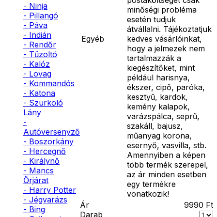
- Ninja
minőségi probléma
- Pillangó
esetén tudjuk
- Páva
átvállalni. Tájékoztatjuk
- Indián
Egyéb
kedves vásárlóinkat,
- Rendőr
hogy a jelmezek nem
- Tűzoltó
tartalmazzák a
- Kalóz
kiegészítőket, mint
- Lovag
például harisnya,
- Kommandós
ékszer, cipő, paróka,
- Katona
kesztyű, kardok,
- Szurkoló
kemény kalapok,
Lány
varázspálca, seprű,
-
szakáll, bajusz,
Autóversenyző
műanyag korona,
- Boszorkány
esernyő, vasvilla, stb.
- Hercegnő
Amennyiben a képen
- Királynő
több termék szerepel,
- Mancs
az ár minden esetben
Őrjárat
egy termékre
- Harry Potter
vonatkozik!
- Jégvarázs
Ár
9990
Ft
- Bing
Darab