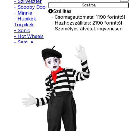
- Szilveszter
Kosárba
- Scooby Doo
Szállítás:
- Minnie
- Csomagautomata: 1190 forinttól
- Hupikék
- Házhozszállítás: 2190 forinttól
Törpikék
- Személyes átvétel: ingyenesen
- Sonic
- Hot Wheels
- Sam, a
tűzoltó
- Stich
- Macskanő
- Harlequin
- Addams
Family
- Batman
- Robin Hood
- Pán Péter
- Super Mario
- Flash
- Hulk
- Angyal
- Csontváz
- Ördög