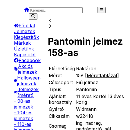
Főoldal
Jelmezek
Kiegészítők
Pantomin jelmez
Márkák
Üzletünk
158-as
Kapcsolat
Facebook
Akciós
Elérhetőség
Raktáron
jelmezek
Méret
158
[
Mérettáblázat
]
Halloween
Célcsoport
Fiú jelmez
jelmezek
Típus
Pantomin
Jelmezek
(méret)
Ajánlott
11 éves kortól 13 éves
- 98-as
korosztály
korig
jelmezek
Gyártó
Widmann
- 104-es
Cikkszám
w22418
jelmezek
ing, nadrág,
- 110-es
Csomag
nadrágtartó, sál,