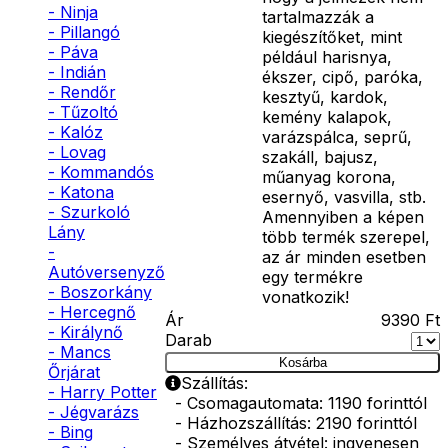
- Ninja
tartalmazzák a
- Pillangó
kiegészítőket, mint
- Páva
például harisnya,
- Indián
ékszer, cipő, paróka,
- Rendőr
kesztyű, kardok,
- Tűzoltó
kemény kalapok,
- Kalóz
varázspálca, seprű,
- Lovag
szakáll, bajusz,
- Kommandós
műanyag korona,
- Katona
esernyő, vasvilla, stb.
- Szurkoló
Amennyiben a képen
Lány
több termék szerepel,
-
az ár minden esetben
Autóversenyző
egy termékre
- Boszorkány
vonatkozik!
- Hercegnő
Ár
9390
Ft
- Királynő
Darab
- Mancs
Kosárba
Őrjárat
Szállítás:
- Harry Potter
- Csomagautomata: 1190 forinttól
- Jégvarázs
- Házhozszállítás: 2190 forinttól
- Bing
- Személyes átvétel: ingyenesen