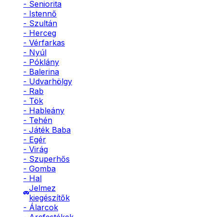
- Seniorita
- Istennő
- Szultán
- Herceg
- Vérfarkas
- Nyúl
- Póklány
- Balerina
- Udvarhölgy
- Rab
- Tök
- Hableány
- Tehén
- Játék Baba
- Egér
- Virág
- Szuperhős
- Gomba
- Hal
Jelmez
kiegészítők
- Álarcok