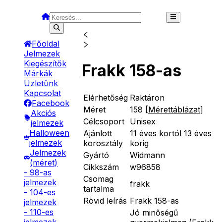
Főoldal
Jelmezek
Kiegészítők
Frakk 158-as
Márkák
Üzletünk
Kapcsolat
Elérhetőség
Raktáron
Facebook
Méret
158
[
Mérettáblázat
]
Akciós
Célcsoport
Unisex
jelmezek
Halloween
Ajánlott
11 éves kortól 13 éves
jelmezek
korosztály
korig
Jelmezek
Gyártó
Widmann
(méret)
Cikkszám
w96858
- 98-as
Csomag
jelmezek
frakk
tartalma
- 104-es
Rövid leírás
Frakk 158-as
jelmezek
- 110-es
Jó minőségű