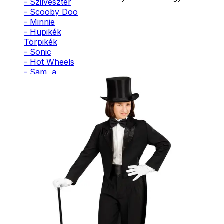
- Szilveszter
- Scooby Doo
- Minnie
- Hupikék
Törpikék
- Sonic
- Hot Wheels
- Sam, a
tűzoltó
- Stich
- Macskanő
- Harlequin
- Addams
Family
- Batman
- Robin Hood
- Pán Péter
- Super Mario
- Flash
- Hulk
- Angyal
- Csontváz
- Ördög