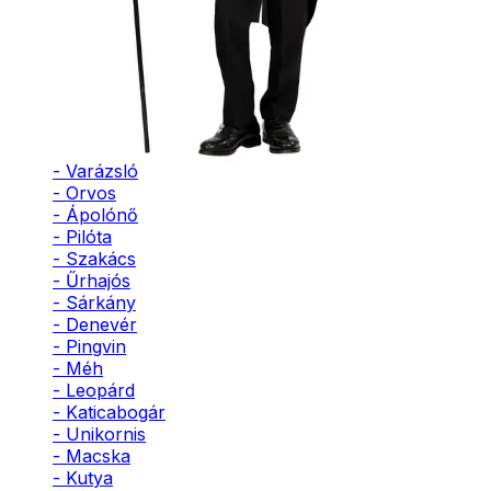
- Bohóc
- Vámpír
- Kaszás
- Szellem
- Cowboy
- Cowgirl
- Gésa
- Varázsló
- Orvos
- Ápolónő
- Pilóta
- Szakács
- Űrhajós
- Sárkány
- Denevér
- Pingvin
- Méh
- Leopárd
- Katicabogár
- Unikornis
- Macska
- Kutya