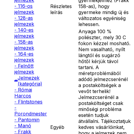
jelmezek
gyermekjelmez (Frakk
- 116-os
Részletes
158-as), hogy
jelmezek
leírás
gyermeke mindig új és
- 128-as
változatos egyéniség
jelmezek
lehessen.
- 140-es
Anyaga 100 %
jelmezek
poliészter, mely 30 C
- 158-as
fokon kézzel mosható.
jelmezek
Nem vasalható, nyílt
- 164-es
lángtól és sugárzó
jelmezek
hőtől kérjük távol
- Felnőtt
tartani. A
jelmezek
méretproblémából
Jelmezek
adódó jelmezcserénél
(kategória)
a postaköltségek a
- Római
vevőt terhelik!
Harcos
Jelmezcserénél a
- Flintstones
postaköltséget csak
-
minőségi probléma
Porondmester
esetén tudjuk
- Pantomin
átvállalni. Tájékoztatjuk
- Manó
Egyéb
kedves vásárlóinkat,
- Frakk
hogy a jelmezek nem