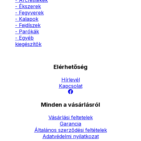
- Arcfestékek
- Ékszerek
- Fegyverek
- Kalapok
- Fejdíszek
- Parókák
- Egyéb
kiegészítők
Elérhetőség
Hírlevél
Kapcsolat
Minden a vásárlásról
Vásárlási feltetelek
Garancia
Általános szerződési feltételek
Adatvédelmi nyilatkozat