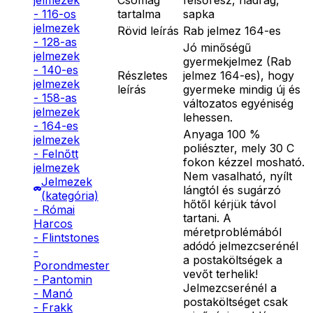
jelmezek
tartalma
sapka
- 116-os
jelmezek
Rövid leírás
Rab jelmez 164-es
- 128-as
Jó minőségű
jelmezek
gyermekjelmez (Rab
- 140-es
Részletes
jelmez 164-es), hogy
jelmezek
leírás
gyermeke mindig új és
- 158-as
változatos egyéniség
jelmezek
lehessen.
- 164-es
Anyaga 100 %
jelmezek
poliészter, mely 30 C
- Felnőtt
fokon kézzel mosható.
jelmezek
Nem vasalható, nyílt
Jelmezek
lángtól és sugárzó
(kategória)
hőtől kérjük távol
- Római
tartani. A
Harcos
méretproblémából
- Flintstones
adódó jelmezcserénél
-
a postaköltségek a
Porondmester
vevőt terhelik!
- Pantomin
Jelmezcserénél a
- Manó
postaköltséget csak
- Frakk