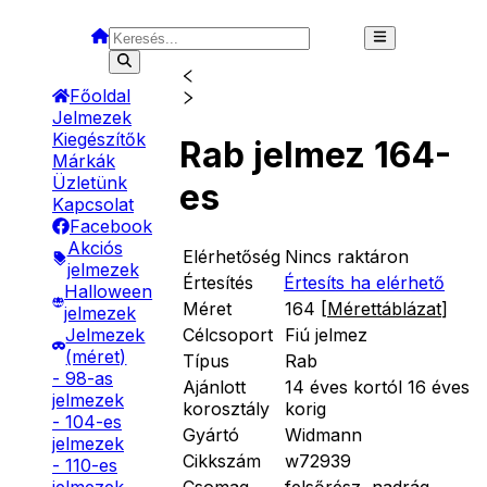
Főoldal
Jelmezek
Kiegészítők
Rab jelmez 164-
Márkák
Üzletünk
es
Kapcsolat
Facebook
Akciós
Elérhetőség
Nincs raktáron
jelmezek
Értesítés
Értesíts ha elérhető
Halloween
Méret
164
[
Mérettáblázat
]
jelmezek
Célcsoport
Fiú jelmez
Jelmezek
(méret)
Típus
Rab
- 98-as
Ajánlott
14 éves kortól 16 éves
jelmezek
korosztály
korig
- 104-es
Gyártó
Widmann
jelmezek
Cikkszám
w72939
- 110-es
Csomag
felsőrész, nadrág,