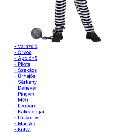
- Bohóc
- Vámpír
- Kaszás
- Szellem
- Cowboy
- Cowgirl
- Gésa
- Varázsló
- Orvos
- Ápolónő
- Pilóta
- Szakács
- Űrhajós
- Sárkány
- Denevér
- Pingvin
- Méh
- Leopárd
- Katicabogár
- Unikornis
- Macska
- Kutya