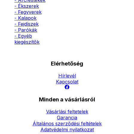
- Arcfestékek
- Ékszerek
- Fegyverek
- Kalapok
- Fejdíszek
- Parókák
- Egyéb
kiegészítők
Elérhetőség
Hírlevél
Kapcsolat
Minden a vásárlásról
Vásárlási feltetelek
Garancia
Általános szerződési feltételek
Adatvédelmi nyilatkozat