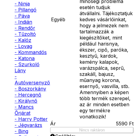
minőségi probléma
- Ninja
esetén tudjuk
- Pillangó
átvállalni. Tájékoztatjuk
- Páva
Egyéb
kedves vásárlóinkat,
- Indián
hogy a jelmezek nem
- Rendőr
tartalmazzák a
- Tűzoltó
kiegészítőket, mint
- Kalóz
például harisnya,
- Lovag
ékszer, cipő, paróka,
- Kommandós
kesztyű, kardok,
- Katona
kemény kalapok,
- Szurkoló
varázspálca, seprű,
Lány
szakáll, bajusz,
-
műanyag korona,
Autóversenyző
esernyő, vasvilla, stb.
- Boszorkány
Amennyiben a képen
- Hercegnő
több termék szerepel,
- Királynő
az ár minden esetben
- Mancs
egy termékre
Őrjárat
vonatkozik!
- Harry Potter
Ár
5590
Ft
- Jégvarázs
Nincs raktáron
- Bing