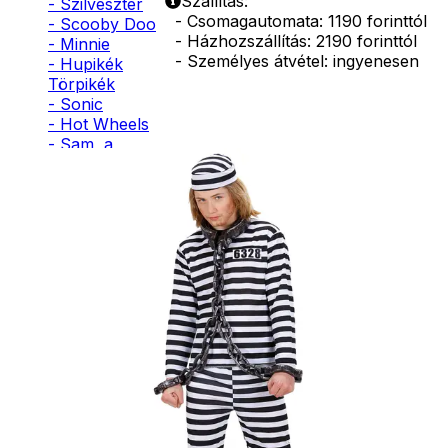
Szállítás:
- Szilveszter
- Csomagautomata: 1190 forinttól
- Scooby Doo
- Házhozszállítás: 2190 forinttól
- Minnie
- Személyes átvétel: ingyenesen
- Hupikék
Törpikék
- Sonic
- Hot Wheels
- Sam, a
tűzoltó
- Stich
- Macskanő
- Harlequin
- Addams
Family
- Batman
- Robin Hood
- Pán Péter
- Super Mario
- Flash
- Hulk
- Angyal
- Csontváz
- Ördög