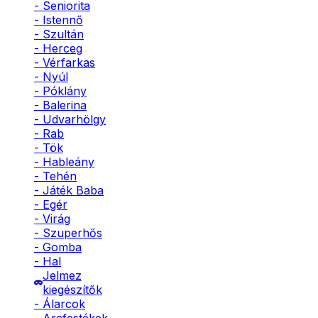
- Seniorita
- Istennő
- Szultán
- Herceg
- Vérfarkas
- Nyúl
- Póklány
- Balerina
- Udvarhölgy
- Rab
- Tök
- Hableány
- Tehén
- Játék Baba
- Egér
- Virág
- Szuperhős
- Gomba
- Hal
Jelmez
kiegészítők
- Álarcok