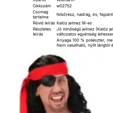
Cikkszám
w02752
Csomag
felsőrész, nadrág, öv, fejpánt
tartalma
Rövid leírás
Kalóz jelmez M-es
Részletes
Jó minőségű jelmez (Kalóz je
leírás
változatos egyéniség lehesse
Anyaga 100 % poliészter, me
Nem vasalható, nyílt lángtól 
tartani. A méretproblémából 
postaköltségek a vevőt terhel
postaköltséget csak minőségi
Egyéb
átvállalni. Tájékoztatjuk kedv
nem tartalmazzák a kiegészítő
ékszer, cipő, paróka, keszty
varázspálca, seprű, szakáll,
esernyő, vasvilla, stb. Amen
szerepel, az ár minden esetb
mékek