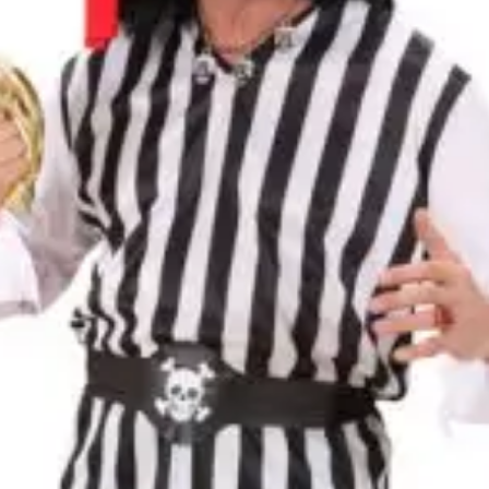
Kalóz kalap tollal
Kalóz szem
z pisztolya
3490
Ft
490
Ft
1990
Ft
Nincs raktáron
Kosárba
incs raktáron