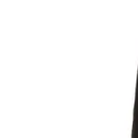
- Pán Péter
- Super Mario
- Flash
- Hulk
- Angyal
- Csontváz
- Ördög
- Bohóc
- Vámpír
- Kaszás
- Szellem
- Cowboy
- Cowgirl
- Gésa
- Varázsló
- Orvos
- Ápolónő
- Pilóta
- Szakács
- Űrhajós
- Sárkány
- Denevér