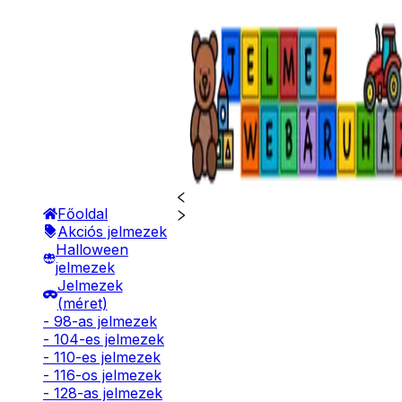
Főoldal
Akciós jelmezek
Halloween
jelmezek
Jelmezek
(méret)
- 98-as jelmezek
- 104-es jelmezek
- 110-es jelmezek
- 116-os jelmezek
- 128-as jelmezek