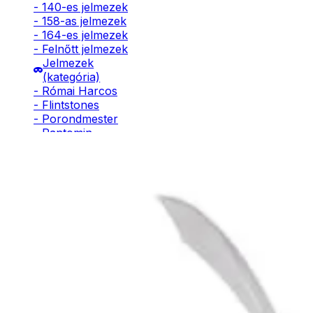
- 140-es jelmezek
- 158-as jelmezek
- 164-es jelmezek
- Felnőtt jelmezek
Jelmezek
(kategória)
- Római Harcos
- Flintstones
- Porondmester
- Pantomin
- Manó
- Frakk
- Ninja
- Pillangó
- Páva
- Indián
- Rendőr
- Tűzoltó
- Kalóz
- Lovag
Kiegészítő ter
- Kommandós
- Katona