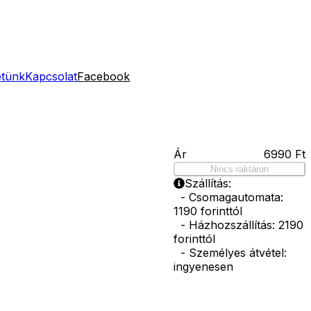
etünk
Kapcsolat
Facebook
Ár
6990
Ft
Nincs raktáron
Szállítás:
- Csomagautomata:
1190 forinttól
- Házhozszállítás: 2190
forinttól
- Személyes átvétel:
ingyenesen