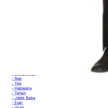
- Pingvin
- Méh
- Leopárd
- Katicabogár
- Unikornis
- Macska
- Kutya
- Seniorita
- Istennő
- Szultán
- Herceg
- Vérfarkas
- Nyúl
- Póklány
- Balerina
- Udvarhölgy
- Rab
- Tök
- Hableány
- Tehén
- Játék Baba
- Egér
- Virág