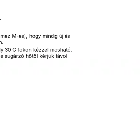
.
lmez M-es), hogy mindig új és
n.
ly 30 C fokon kézzel mosható.
és sugárzó hőtől kérjük távol
adódó jelmezcserénél a
ik! Jelmezcserénél a
 probléma esetén tudjuk
es vásárlóinkat, hogy a jelmezek
ket, mint például harisnya,
ű, kardok, kemény kalapok,
 bajusz, műanyag korona,
nyiben a képen több termék
en egy termékre vonatkozik!