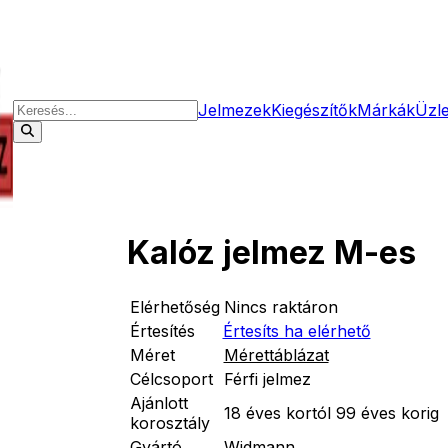
Jelmezek
Kiegészítők
Márkák
Üzl
Kalóz jelmez M-es
Elérhetőség
Nincs raktáron
Értesítés
Értesíts ha elérhető
Méret
Mérettáblázat
Célcsoport
Férfi jelmez
Ajánlott
18 éves kortól 99 éves korig
korosztály
Gyártó
Widmann