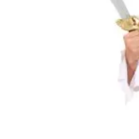
- Szurkoló Lány
- Autóversenyző
- Boszorkány
- Hercegnő
- Királynő
- Mancs Őrjárat
- Harry Potter
- Jégvarázs
- Bing
- Szilveszter
- Scooby Doo
- Minnie
- Hupikék
Arcfesték
Kaló
Törpikék
- Sonic
- Hot Wheels
1190
Ft
- Sam, a tűzoltó
- Stich
Kosárba
N
- Macskanő
- Harlequin
- Addams Family
- Batman
- Robin Hood