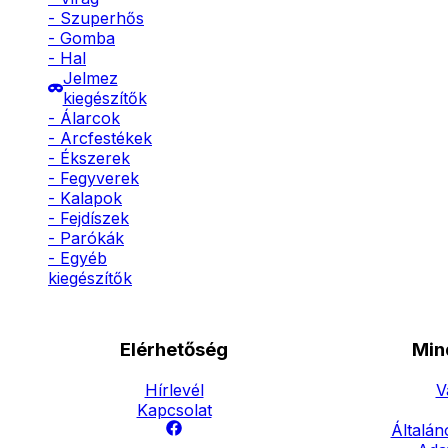
- Szuperhős
- Gomba
- Hal
Jelmez
kiegészítők
- Álarcok
- Arcfestékek
- Ékszerek
- Fegyverek
- Kalapok
- Fejdíszek
- Parókák
- Egyéb
kiegészítők
Elérhetőség
Min
Hírlevél
V
Kapcsolat
Általán