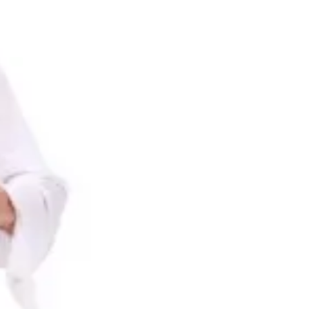
Kalóz kard
fedő
Kalóz kard
2190
Ft
1690
Ft
Nincs raktáron
Nincs raktáron