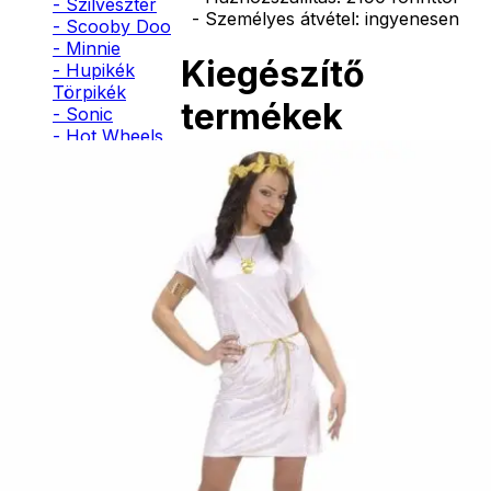
- Szilveszter
- Személyes átvétel: ingyenesen
- Scooby Doo
- Minnie
Kiegészítő
- Hupikék
Törpikék
termékek
- Sonic
- Hot Wheels
- Sam, a
tűzoltó
Babér
- Stich
koszorú
- Macskanő
- Harlequin
- Addams
2690
Ft
Family
- Batman
- Robin Hood
Kosárba
- Pán Péter
- Super Mario
- Flash
- Hulk
- Angyal
- Csontváz
- Ördög