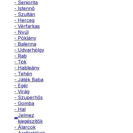
- Seniorita
- Istennő
- Szultán
- Herceg
- Vérfarkas
- Nyúl
- Póklány
- Balerina
- Udvarhölgy
- Rab
- Tök
- Hableány
- Tehén
- Játék Baba
- Egér
- Virág
- Szuperhős
- Gomba
- Hal
Jelmez
kiegészítők
- Álarcok