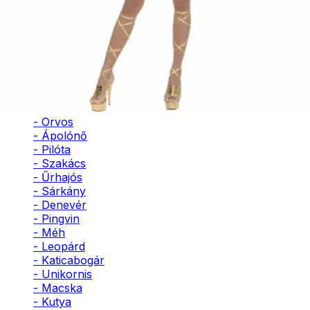
- Bohóc
- Vámpír
- Kaszás
- Szellem
- Cowboy
- Cowgirl
- Gésa
- Varázsló
- Orvos
- Ápolónő
- Pilóta
- Szakács
- Űrhajós
- Sárkány
- Denevér
- Pingvin
- Méh
- Leopárd
- Katicabogár
- Unikornis
- Macska
- Kutya