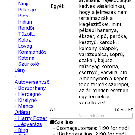
- Ninja
Egyéb
kedves vásárlóinkat,
- Pillangó
hogy a jelmezek nem
- Páva
tartalmazzák a
- Indián
kiegészítőket, mint
- Rendőr
például harisnya,
- Tűzoltó
ékszer, cipő, paróka,
- Kalóz
kesztyű, kardok,
- Lovag
kemény kalapok,
- Kommandós
varázspálca, seprű,
- Katona
szakáll, bajusz,
- Szurkoló
műanyag korona,
Lány
esernyő, vasvilla, stb.
-
Amennyiben a képen
Autóversenyző
több termék szerepel,
- Boszorkány
az ár minden esetben
- Hercegnő
egy termékre
- Királynő
vonatkozik!
- Mancs
Ár
6590
Ft
Őrjárat
Nincs raktáron
- Harry Potter
Szállítás:
- Jégvarázs
- Csomagautomata: 1190 forinttól
- Bing
- Házhozszállítás: 2190 forinttól