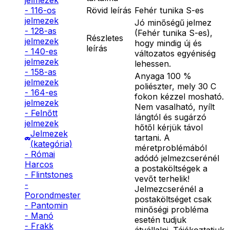
jelmezek
Rövid leírás
Fehér tunika S-es
- 116-os
jelmezek
Jó minőségű jelmez
- 128-as
(Fehér tunika S-es),
Részletes
jelmezek
hogy mindig új és
leírás
- 140-es
változatos egyéniség
jelmezek
lehessen.
- 158-as
Anyaga 100 %
jelmezek
poliészter, mely 30 C
- 164-es
fokon kézzel mosható.
jelmezek
Nem vasalható, nyílt
- Felnőtt
lángtól és sugárzó
jelmezek
hőtől kérjük távol
Jelmezek
tartani. A
(kategória)
méretproblémából
- Római
adódó jelmezcserénél
Harcos
a postaköltségek a
- Flintstones
vevőt terhelik!
-
Jelmezcserénél a
Porondmester
postaköltséget csak
- Pantomin
minőségi probléma
- Manó
esetén tudjuk
- Frakk
átvállalni. Tájékoztatjuk