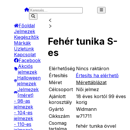
Főoldal
Jelmezek
Kiegészítők
Fehér tunika S-
Márkák
Üzletünk
es
Kapcsolat
Facebook
Akciós
Elérhetőség
Nincs raktáron
jelmezek
Értesítés
Értesíts ha elérhető
Halloween
Méret
Mérettáblázat
jelmezek
Célcsoport
Női jelmez
Jelmezek
(méret)
Ajánlott
18 éves kortól 99 éves
- 98-as
korosztály
korig
jelmezek
Gyártó
Widmann
- 104-es
Cikkszám
w71711
jelmezek
Csomag
- 110-es
fehér tunika övvel
tartalma