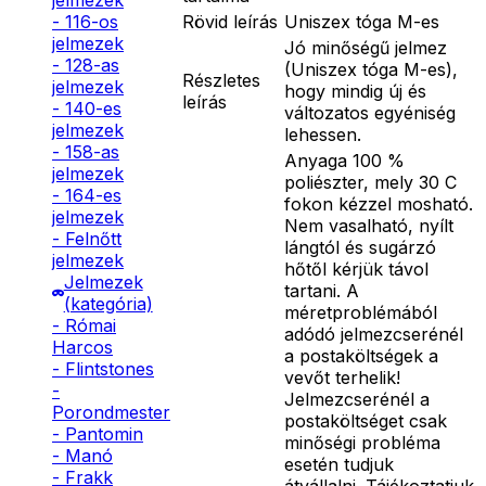
jelmezek
Rövid leírás
Uniszex tóga M-es
- 116-os
jelmezek
Jó minőségű jelmez
- 128-as
(Uniszex tóga M-es),
Részletes
jelmezek
hogy mindig új és
leírás
- 140-es
változatos egyéniség
jelmezek
lehessen.
- 158-as
Anyaga 100 %
jelmezek
poliészter, mely 30 C
- 164-es
fokon kézzel mosható.
jelmezek
Nem vasalható, nyílt
- Felnőtt
lángtól és sugárzó
jelmezek
hőtől kérjük távol
Jelmezek
tartani. A
(kategória)
méretproblémából
- Római
adódó jelmezcserénél
Harcos
a postaköltségek a
- Flintstones
vevőt terhelik!
-
Jelmezcserénél a
Porondmester
postaköltséget csak
- Pantomin
minőségi probléma
- Manó
esetén tudjuk
- Frakk
átvállalni. Tájékoztatjuk