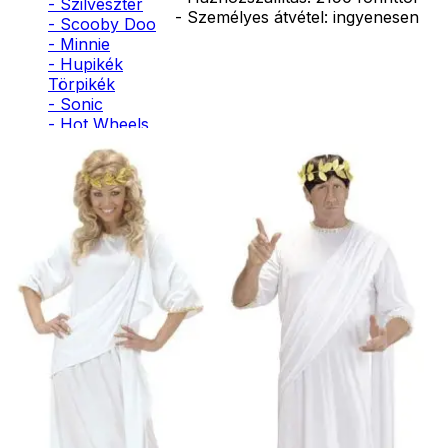
- Szilveszter
- Személyes átvétel: ingyenesen
- Scooby Doo
- Minnie
- Hupikék
Törpikék
- Sonic
- Hot Wheels
- Sam, a
tűzoltó
- Stich
- Macskanő
- Harlequin
- Addams
Family
- Batman
- Robin Hood
- Pán Péter
- Super Mario
- Flash
- Hulk
- Angyal
- Csontváz
- Ördög