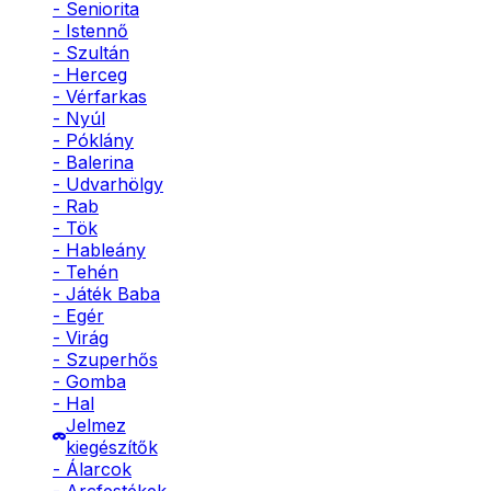
- Seniorita
- Istennő
- Szultán
- Herceg
- Vérfarkas
- Nyúl
- Póklány
- Balerina
- Udvarhölgy
- Rab
- Tök
- Hableány
- Tehén
- Játék Baba
- Egér
- Virág
- Szuperhős
- Gomba
- Hal
Jelmez
kiegészítők
- Álarcok