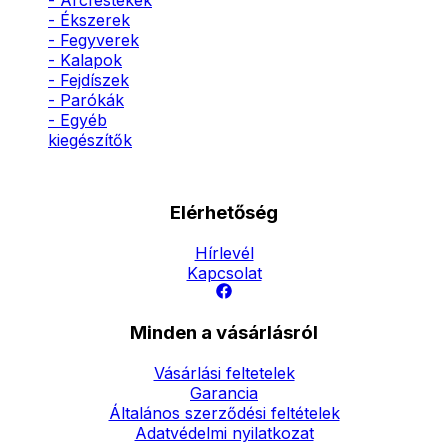
- Arcfestékek
- Ékszerek
- Fegyverek
- Kalapok
- Fejdíszek
- Parókák
- Egyéb
kiegészítők
Elérhetőség
Hírlevél
Kapcsolat
Minden a vásárlásról
Vásárlási feltetelek
Garancia
Általános szerződési feltételek
Adatvédelmi nyilatkozat