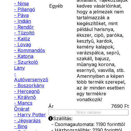
- Ninja
Egyéb
kedves vásárlóinkat,
- Pillangó
hogy a jelmezek nem
- Páva
tartalmazzák a
- Indián
kiegészítőket, mint
- Rendőr
például harisnya,
- Tűzoltó
ékszer, cipő, paróka,
- Kalóz
kesztyű, kardok,
- Lovag
kemény kalapok,
- Kommandós
varázspálca, seprű,
- Katona
szakáll, bajusz,
- Szurkoló
műanyag korona,
Lány
esernyő, vasvilla, stb.
-
Amennyiben a képen
Autóversenyző
több termék szerepel,
- Boszorkány
az ár minden esetben
- Hercegnő
egy termékre
- Királynő
vonatkozik!
- Mancs
Ár
7690
Ft
Őrjárat
Nincs raktáron
- Harry Potter
Szállítás:
- Jégvarázs
- Csomagautomata: 1190 forinttól
- Bing
- Házhozszállítás: 2190 forinttól