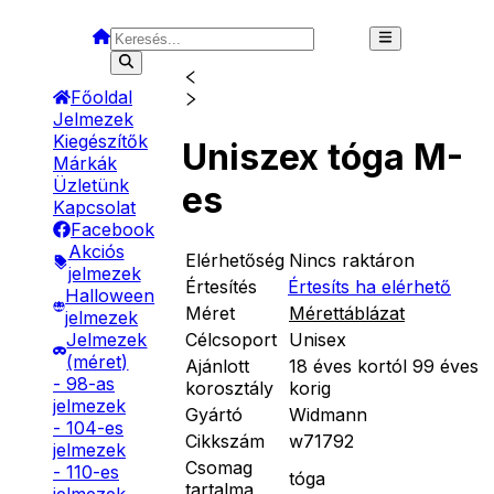
Főoldal
Jelmezek
Kiegészítők
Uniszex tóga M-
Márkák
Üzletünk
es
Kapcsolat
Facebook
Akciós
Elérhetőség
Nincs raktáron
jelmezek
Értesítés
Értesíts ha elérhető
Halloween
Méret
Mérettáblázat
jelmezek
Célcsoport
Unisex
Jelmezek
(méret)
Ajánlott
18 éves kortól 99 éves
- 98-as
korosztály
korig
jelmezek
Gyártó
Widmann
- 104-es
Cikkszám
w71792
jelmezek
Csomag
- 110-es
tóga
tartalma