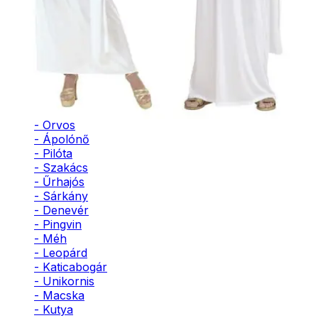
- Bohóc
- Vámpír
- Kaszás
- Szellem
- Cowboy
- Cowgirl
- Gésa
- Varázsló
- Orvos
- Ápolónő
- Pilóta
- Szakács
- Űrhajós
- Sárkány
- Denevér
- Pingvin
- Méh
- Leopárd
- Katicabogár
- Unikornis
- Macska
- Kutya