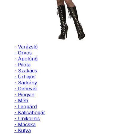
- Bohóc
- Vámpír
- Kaszás
- Szellem
- Cowboy
- Cowgirl
- Gésa
- Varázsló
- Orvos
- Ápolónő
- Pilóta
- Szakács
- Űrhajós
- Sárkány
- Denevér
- Pingvin
- Méh
- Leopárd
- Katicabogár
- Unikornis
- Macska
- Kutya