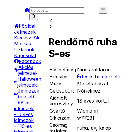
Főoldal
Jelmezek
Kiegészítők
Rendőrnő ruha
Márkák
Üzletünk
S-es
Kapcsolat
Facebook
Akciós
Elérhetőség
Nincs raktáron
jelmezek
Értesítés
Értesíts ha elérhető
Halloween
Méret
Mérettáblázat
jelmezek
Célcsoport
Női jelmez
Jelmezek
(méret)
Ajánlott
18 éves kortól
- 98-as
korosztály
jelmezek
Gyártó
Widmann
- 104-es
Cikkszám
w77231
jelmezek
Csomag
- 110-es
ruha, öv, kalap
tartalma