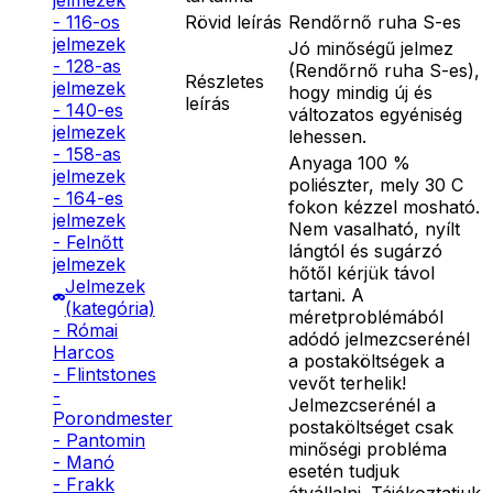
jelmezek
Rövid leírás
Rendőrnő ruha S-es
- 116-os
jelmezek
Jó minőségű jelmez
- 128-as
(Rendőrnő ruha S-es),
Részletes
jelmezek
hogy mindig új és
leírás
- 140-es
változatos egyéniség
jelmezek
lehessen.
- 158-as
Anyaga 100 %
jelmezek
poliészter, mely 30 C
- 164-es
fokon kézzel mosható.
jelmezek
Nem vasalható, nyílt
- Felnőtt
lángtól és sugárzó
jelmezek
hőtől kérjük távol
Jelmezek
tartani. A
(kategória)
méretproblémából
- Római
adódó jelmezcserénél
Harcos
a postaköltségek a
- Flintstones
vevőt terhelik!
-
Jelmezcserénél a
Porondmester
postaköltséget csak
- Pantomin
minőségi probléma
- Manó
esetén tudjuk
- Frakk
átvállalni. Tájékoztatjuk