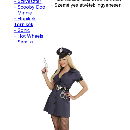
- Szilveszter
- Személyes átvétel: ingyenesen
- Scooby Doo
- Minnie
- Hupikék
Törpikék
- Sonic
- Hot Wheels
- Sam, a
tűzoltó
- Stich
- Macskanő
- Harlequin
- Addams
Family
- Batman
- Robin Hood
- Pán Péter
- Super Mario
- Flash
- Hulk
- Angyal
- Csontváz
- Ördög