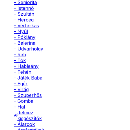
- Seniorita
- Istennő
- Szultán
- Herceg
- Vérfarkas
- Nyúl
- Póklány
- Balerina
- Udvarhölgy
- Rab
- Tök
- Hableány
- Tehén
- Játék Baba
- Egér
- Virág
- Szuperhős
- Gomba
- Hal
Jelmez
kiegészítők
- Álarcok