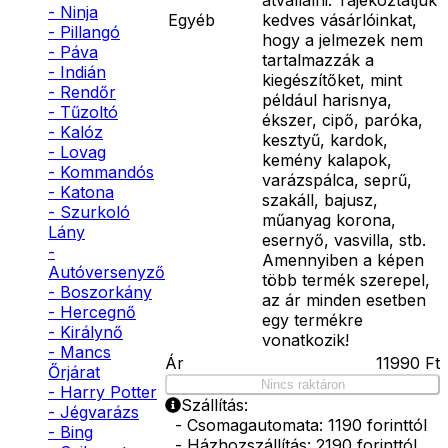
- Ninja
Egyéb
kedves vásárlóinkat,
- Pillangó
hogy a jelmezek nem
- Páva
tartalmazzák a
- Indián
kiegészítőket, mint
- Rendőr
például harisnya,
- Tűzoltó
ékszer, cipő, paróka,
- Kalóz
kesztyű, kardok,
- Lovag
kemény kalapok,
- Kommandós
varázspálca, seprű,
- Katona
szakáll, bajusz,
- Szurkoló
műanyag korona,
Lány
esernyő, vasvilla, stb.
-
Amennyiben a képen
Autóversenyző
több termék szerepel,
- Boszorkány
az ár minden esetben
- Hercegnő
egy termékre
- Királynő
vonatkozik!
- Mancs
Ár
11990
Ft
Őrjárat
Nincs raktáron
- Harry Potter
Szállítás:
- Jégvarázs
- Csomagautomata: 1190 forinttól
- Bing
- Házhozszállítás: 2190 forinttól