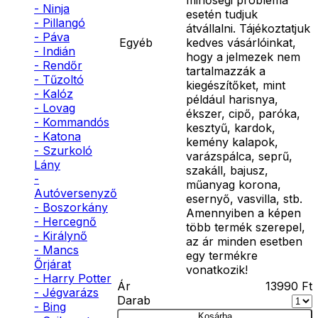
- Ninja
esetén tudjuk
- Pillangó
átvállalni. Tájékoztatjuk
- Páva
Egyéb
kedves vásárlóinkat,
- Indián
hogy a jelmezek nem
- Rendőr
tartalmazzák a
- Tűzoltó
kiegészítőket, mint
- Kalóz
például harisnya,
- Lovag
ékszer, cipő, paróka,
- Kommandós
kesztyű, kardok,
- Katona
kemény kalapok,
- Szurkoló
varázspálca, seprű,
Lány
szakáll, bajusz,
-
műanyag korona,
Autóversenyző
esernyő, vasvilla, stb.
- Boszorkány
Amennyiben a képen
- Hercegnő
több termék szerepel,
- Királynő
az ár minden esetben
- Mancs
egy termékre
Őrjárat
vonatkozik!
- Harry Potter
Ár
13990
Ft
- Jégvarázs
Darab
- Bing
Kosárba