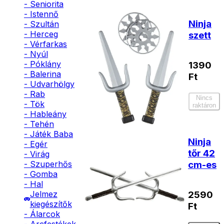
- Seniorita
- Istennő
Ninja
- Szultán
- Herceg
szett
- Vérfarkas
- Nyúl
- Póklány
1390
- Balerina
Ft
- Udvarhölgy
- Rab
Nincs
- Tök
raktáron
- Hableány
- Tehén
- Játék Baba
Ninja
- Egér
tőr 42
- Virág
cm-es
- Szuperhős
- Gomba
- Hal
Jelmez
2590
kiegészítők
Ft
- Álarcok