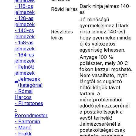
jelmezek
Dark ninja jelmez 140-
- 116-os
Rövid leírás
es
jelmezek
- 128-as
Jó minőségű
jelmezek
gyermekjelmez (Dark
- 140-es
Részletes
ninja jelmez 140-es),
jelmezek
leírás
hogy gyermeke mindig
- 158-as
új és változatos
jelmezek
egyéniség lehessen.
- 164-es
Anyaga 100 %
jelmezek
poliészter, mely 30 C
- Felnőtt
fokon kézzel mosható.
jelmezek
Nem vasalható, nyílt
Jelmezek
lángtól és sugárzó
(kategória)
hőtől kérjük távol
- Római
tartani. A
Harcos
méretproblémából
- Flintstones
adódó jelmezcserénél
-
a postaköltségek a
Porondmester
vevőt terhelik!
- Pantomin
Jelmezcserénél a
- Manó
postaköltséget csak
- Frakk
minőségi probléma