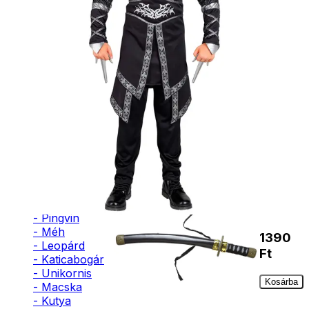
- Bohóc
Japán
- Vámpír
katana
- Kaszás
- Szellem
- Cowboy
1390
- Cowgirl
Ft
- Gésa
- Varázsló
- Orvos
Kosárba
- Ápolónő
- Pilóta
- Szakács
- Űrhajós
Ninja
- Sárkány
kard
- Denevér
- Pingvin
- Méh
1390
- Leopárd
Ft
- Katicabogár
- Unikornis
Kosárba
- Macska
- Kutya