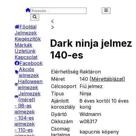
Főoldal
Jelmezek
Kiegészítők
Dark ninja jelmez
Márkák
Üzletünk
140-es
Kapcsolat
Facebook
Akciós
Elérhetőség
Raktáron
jelmezek
Méret
140
[
Mérettáblázat
]
Halloween
Célcsoport
Fiú jelmez
jelmezek
Típus
Ninja
Jelmezek
(méret)
Ajánlott
8 éves kortól 10 éves
- 98-as
korosztály
korig
jelmezek
Gyártó
Widmann
- 104-es
Cikkszám
w08317
jelmezek
Csomag
- 110-es
kapucnis köpeny
tartalma