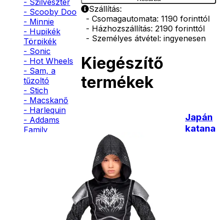
- Szilveszter
Szállítás:
- Scooby Doo
- Csomagautomata: 1190 forinttól
- Minnie
- Házhozszállítás: 2190 forinttól
- Hupikék
- Személyes átvétel: ingyenesen
Törpikék
- Sonic
Kiegészítő
- Hot Wheels
- Sam, a
termékek
tűzoltó
- Stich
- Macskanő
- Harlequin
Japán
- Addams
katana
Family
- Batman
- Robin Hood
2290
- Pán Péter
Ft
- Super Mario
- Flash
- Hulk
Nincs
- Angyal
raktáron
- Csontváz
- Ördög