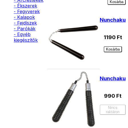
- Arcfestékek
Kosárba
- Ékszerek
- Fegyverek
- Kalapok
Nunchaku
- Fejdíszek
- Parókák
- Egyéb
1190
Ft
kiegészítők
Kosárba
Nunchaku
990
Ft
Nincs
raktáron